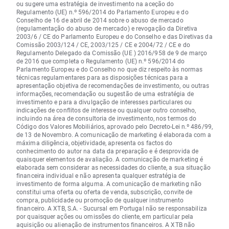
ou sugere uma estratégia de investimento na aceção do
Regulamento (UE) n.º 596/2014 do Parlamento Europeu e do
Conselho de 16 de abril de 2014 sobre o abuso de mercado
(regulamentação do abuso de mercado) e revogação da Diretiva
2003/6 / CE do Parlamento Europeu e do Conselho e das Diretivas da
Comissão 2003/124 / CE, 2003/125 / CE e 2004/72 / CE e do
Regulamento Delegado da Comissão (UE ) 2016/958 de 9 de março
de 2016 que completa o Regulamento (UE) n.º 596/2014 do
Parlamento Europeu e do Conselho no que diz respeito às normas
técnicas regulamentares para as disposições técnicas para a
apresentação objetiva de recomendações de investimento, ou outras
informações, recomendação ou sugestão de uma estratégia de
investimento e para a divulgação de interesses particulares ou
indicações de conflitos de interesse ou qualquer outro conselho,
incluindo na área de consultoria de investimento, nos termos do
Código dos Valores Mobiliários, aprovado pelo Decreto-Lei n.º 486/99,
de 13 de Novembro. A comunicação de marketing é elaborada com a
máxima diligência, objetividade, apresenta os factos do
conhecimento do autor na data da preparação e é desprovida de
quaisquer elementos de avaliação. A comunicação de marketing é
elaborada sem considerar as necessidades do cliente, a sua situação
financeira individual e não apresenta qualquer estratégia de
investimento de forma alguma. A comunicação de marketing não
constitui uma oferta ou oferta de venda, subscrição, convite de
compra, publicidade ou promoção de qualquer instrumento
financeiro. A XTB, S.A. - Sucursal em Portugal não se responsabiliza
por quaisquer ações ou omissões do cliente, em particular pela
aquisição ou alienação de instrumentos financeiros. A XTB não