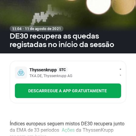
11:04 · 11 de agosto de 2021
DE30 recupera as quedas
registadas no início da sessão
-
Thyssenkrupp
STC
-
TKA.DE, Thyssenkrupp AG
DESCARREGUE A APP GRATUITAMENTE
Índices europeus seguem mistos DE30 recupera junto
da EMA de 33 períodos
Ações
da ThyssenKrupp