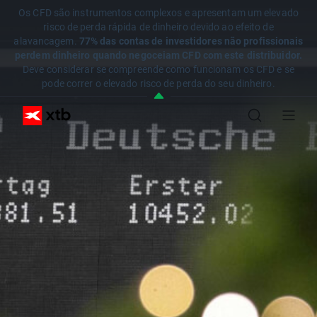
Os CFD são instrumentos complexos e apresentam um elevado
risco de perda rápida de dinheiro devido ao efeito de
alavancagem.
77% das contas de investidores não profissionais
perdem dinheiro quando negoceiam CFD com este distribuidor.
Deve considerar se compreende como funcionam os CFD e se
pode correr o elevado risco de perda do seu dinheiro.