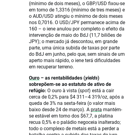
(mínimo de dois meses), o GBP/USD fixou-se
em torno de 1,3316 (mínimo de tres meses) e
o AUD/USD atingiu o mínimo de dois meses
nos 0,7016. O USD/JPY permanece acima de
160 – o iene anulou por completo o efeito da
intervenção de maio do BdJ (11,7 biliões de
JPY); o mercado já descontou, em grande
parte, uma única subida de taxas por parte
do BdJ em junho, pelo que, sem sinais de um
aperto mais rápido, o iene terá dificuldades
em recuperar terreno.
Ouro
– as rentabilidades (
yields
)
sobrepõem-se ao estatuto de ativo de
refúgio:
O ouro à vista (
spot
) está a cair
cerca de 0,2% para $4 311–4 319/oz, após a
queda de 3% na sexta-feira (o valor mais
baixo desde 24 de março). A
prata
mantém-
se estável em torno dos $67,7, a platina
recua 0,5% e o paládio negoceia inalterado;
todo o complexo de metais está a perder a
batalha contra a subida das taxas de juro