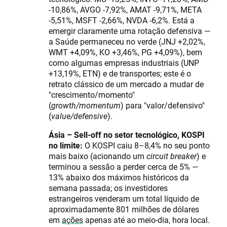
-10,86%, AVGO -7,92%, AMAT -9,71%, META
-5,51%, MSFT -2,66%, NVDA -6,2%. Está a
emergir claramente uma rotação defensiva —
a Saúde permaneceu no verde (JNJ +2,02%,
WMT +4,09%, KO +3,46%, PG +4,09%), bem
como algumas empresas industriais (UNP
+13,19%, ETN) e de transportes; este é o
retrato clássico de um mercado a mudar de
"crescimento/momento"
(
growth/momentum
) para "valor/defensivo"
(
value/defensive
).
Ásia – Sell-off no setor tecnológico, KOSPI
no limite:
O KOSPI caiu 8–8,4% no seu ponto
mais baixo (acionando um
circuit breaker
) e
terminou a sessão a perder cerca de 5% —
13% abaixo dos máximos históricos da
semana passada; os investidores
estrangeiros venderam um total líquido de
aproximadamente 801 milhões de dólares
em
ações
apenas até ao meio-dia, hora local.