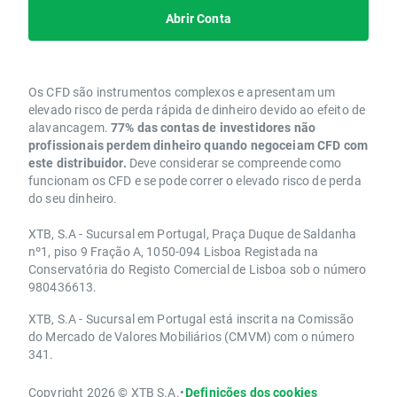
Abrir Conta
Os CFD são instrumentos complexos e apresentam um
elevado risco de perda rápida de dinheiro devido ao efeito de
alavancagem.
77% das contas de investidores não
profissionais perdem dinheiro quando negoceiam CFD com
este distribuidor.
Deve considerar se compreende como
funcionam os CFD e se pode correr o elevado risco de perda
do seu dinheiro.
XTB, S.A - Sucursal em Portugal, Praça Duque de Saldanha
nº1, piso 9 Fração A, 1050-094 Lisboa Registada na
Conservatória do Registo Comercial de Lisboa sob o número
980436613.
XTB, S.A - Sucursal em Portugal está inscrita na Comissão
do Mercado de Valores Mobiliários (CMVM) com o número
341.
Copyright 2026 © XTB S.A.
•
Definições dos cookies