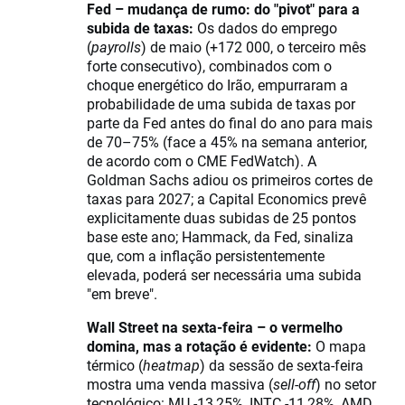
Fed – mudança de rumo: do "pivot" para a
subida de taxas:
Os dados do emprego
(
payrolls
) de maio (+172 000, o terceiro mês
forte consecutivo), combinados com o
choque energético do Irão, empurraram a
probabilidade de uma subida de taxas por
parte da Fed antes do final do ano para mais
de 70–75% (face a 45% na semana anterior,
de acordo com o CME FedWatch). A
Goldman Sachs adiou os primeiros cortes de
taxas para 2027; a Capital Economics prevê
explicitamente duas subidas de 25 pontos
base este ano; Hammack, da Fed, sinaliza
que, com a inflação persistentemente
elevada, poderá ser necessária uma subida
"em breve".
Wall Street na sexta-feira – o vermelho
domina, mas a rotação é evidente:
O mapa
térmico (
heatmap
) da sessão de sexta-feira
mostra uma venda massiva (
sell-off
) no setor
tecnológico: MU -13,25%, INTC -11,28%, AMD