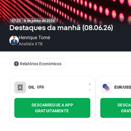
07:22 · 8 de junho de 2026
Destaques da manhã (08.06.26)
Henrique Tomé
Analista XTB
Relatórios Económicos
-
OIL
EUR/US
CFD
-
DESCARREGUE A APP
DESCA
GRATUITAMENTE
GRA