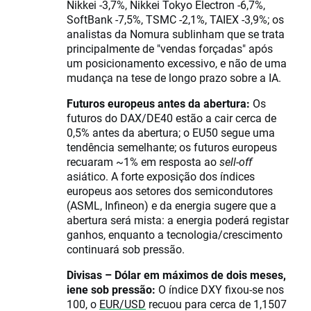
Nikkei -3,7%, Nikkei Tokyo Electron -6,7%,
SoftBank -7,5%, TSMC -2,1%, TAIEX -3,9%; os
analistas da Nomura sublinham que se trata
principalmente de "vendas forçadas" após
um posicionamento excessivo, e não de uma
mudança na tese de longo prazo sobre a IA.
Futuros europeus antes da abertura:
Os
futuros do DAX/DE40 estão a cair cerca de
0,5% antes da abertura; o EU50 segue uma
tendência semelhante; os futuros europeus
recuaram ~1% em resposta ao
sell-off
asiático. A forte exposição dos índices
europeus aos setores dos semicondutores
(ASML, Infineon) e da energia sugere que a
abertura será mista: a energia poderá registar
ganhos, enquanto a tecnologia/crescimento
continuará sob pressão.
Divisas – Dólar em máximos de dois meses,
iene sob pressão:
O índice DXY fixou-se nos
100, o
EUR/USD
recuou para cerca de 1,1507