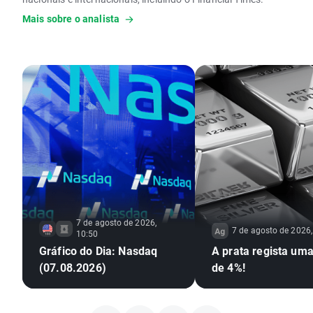
Mais sobre o analista
É formado em Finanças e Contabilidade e possui uma pós-
graduação em Mercados Financeiros e Gestão de Risco pela
Nova SBE.
7 de agosto de 2026,
7 de agosto de 2026,
10:50
Gráfico do Dia: Nasdaq
A prata regista um
(07.08.2026)
de 4%!