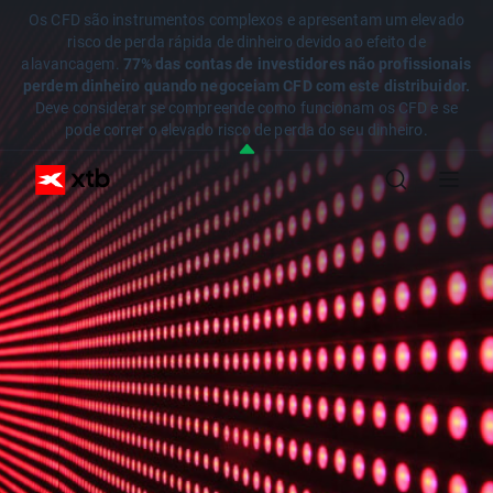
Os CFD são instrumentos complexos e apresentam um elevado
risco de perda rápida de dinheiro devido ao efeito de
alavancagem.
77% das contas de investidores não profissionais
perdem dinheiro quando negoceiam CFD com este distribuidor.
Deve considerar se compreende como funcionam os CFD e se
pode correr o elevado risco de perda do seu dinheiro.