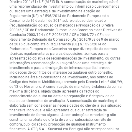
Diretiva 2011/61/ UE (MiFID II). A comunicação de marketing não é
uma recomendação de investimento ou informação que recomenda
ou sugere uma estratégia de investimento na aceção do
Regulamento (UE) n.º 596/2014 do Parlamento Europeu e do
Conselho de 16 de abril de 2014 sobre o abuso de mercado
(regulamentação do abuso de mercado) e revogação da Diretiva
2003/6 / CE do Parlamento Europeu e do Conselho e das Diretivas da
Comissão 2003/124 / CE, 2003/125 / CE e 2004/72 / CE e do
Regulamento Delegado da Comissão (UE ) 2016/958 de 9 de março
de 2016 que completa o Regulamento (UE) n.º 596/2014 do
Parlamento Europeu e do Conselho no que diz respeito às normas
técnicas regulamentares para as disposições técnicas para a
apresentação objetiva de recomendações de investimento, ou outras
informações, recomendação ou sugestão de uma estratégia de
investimento e para a divulgação de interesses particulares ou
indicações de conflitos de interesse ou qualquer outro conselho,
incluindo na área de consultoria de investimento, nos termos do
Código dos Valores Mobiliários, aprovado pelo Decreto-Lei n.º 486/99,
de 13 de Novembro. A comunicação de marketing é elaborada com a
máxima diligência, objetividade, apresenta os factos do
conhecimento do autor na data da preparação e é desprovida de
quaisquer elementos de avaliação. A comunicação de marketing é
elaborada sem considerar as necessidades do cliente, a sua situação
financeira individual e não apresenta qualquer estratégia de
investimento de forma alguma. A comunicação de marketing não
constitui uma oferta ou oferta de venda, subscrição, convite de
compra, publicidade ou promoção de qualquer instrumento
financeiro. A XTB, S.A. - Sucursal em Portugal não se responsabiliza