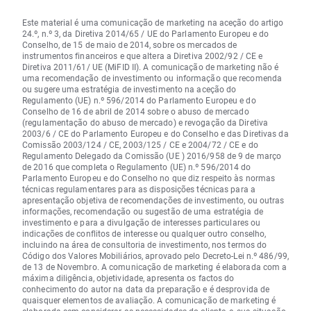
Este material é uma comunicação de marketing na aceção do artigo
24.º, n.º 3, da Diretiva 2014/65 / UE do Parlamento Europeu e do
Conselho, de 15 de maio de 2014, sobre os mercados de
instrumentos financeiros e que altera a Diretiva 2002/92 / CE e
Diretiva 2011/61/ UE (MiFID II). A comunicação de marketing não é
uma recomendação de investimento ou informação que recomenda
ou sugere uma estratégia de investimento na aceção do
Regulamento (UE) n.º 596/2014 do Parlamento Europeu e do
Conselho de 16 de abril de 2014 sobre o abuso de mercado
(regulamentação do abuso de mercado) e revogação da Diretiva
2003/6 / CE do Parlamento Europeu e do Conselho e das Diretivas da
Comissão 2003/124 / CE, 2003/125 / CE e 2004/72 / CE e do
Regulamento Delegado da Comissão (UE ) 2016/958 de 9 de março
de 2016 que completa o Regulamento (UE) n.º 596/2014 do
Parlamento Europeu e do Conselho no que diz respeito às normas
técnicas regulamentares para as disposições técnicas para a
apresentação objetiva de recomendações de investimento, ou outras
informações, recomendação ou sugestão de uma estratégia de
investimento e para a divulgação de interesses particulares ou
indicações de conflitos de interesse ou qualquer outro conselho,
incluindo na área de consultoria de investimento, nos termos do
Código dos Valores Mobiliários, aprovado pelo Decreto-Lei n.º 486/99,
de 13 de Novembro. A comunicação de marketing é elaborada com a
máxima diligência, objetividade, apresenta os factos do
conhecimento do autor na data da preparação e é desprovida de
quaisquer elementos de avaliação. A comunicação de marketing é