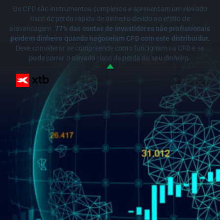
Os CFD são instrumentos complexos e apresentam um elevado
risco de perda rápida de dinheiro devido ao efeito de
alavancagem.
77% das contas de investidores não profissionais
perdem dinheiro quando negoceiam CFD com este distribuidor.
Deve considerar se compreende como funcionam os CFD e se
pode correr o elevado risco de perda do seu dinheiro.