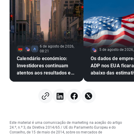
6 de agosto de 2026,
5 de agosto de 2026,
08:21
Calendário económico:
Os dados de empre
Investidores continuam
ADP nos EUA ficar
atentos aos resultados em
abaixo das estimati
Wall Street
EURUSD amplia os 
Este material é uma comunicação de marketing na aceção do artigo
24.º, n.º 3, da Diretiva 2014/65 / UE do Parlamento Europeu e do
Conselho, de 15 de maio de 2014, sobre os mercados de