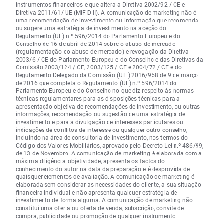
instrumentos financeiros e que altera a Diretiva 2002/92 / CE e
Diretiva 2011/61/ UE (MiFID II). A comunicação de marketing não é
uma recomendação de investimento ou informação que recomenda
ou sugere uma estratégia de investimento na aceção do
Regulamento (UE) n.º 596/2014 do Parlamento Europeu e do
Conselho de 16 de abril de 2014 sobre o abuso de mercado
(regulamentação do abuso de mercado) e revogação da Diretiva
2003/6 / CE do Parlamento Europeu e do Conselho e das Diretivas da
Comissão 2003/124 / CE, 2003/125 / CE e 2004/72 / CE e do
Regulamento Delegado da Comissão (UE ) 2016/958 de 9 de março
de 2016 que completa o Regulamento (UE) n.º 596/2014 do
Parlamento Europeu e do Conselho no que diz respeito às normas
técnicas regulamentares para as disposições técnicas para a
apresentação objetiva de recomendações de investimento, ou outras
informações, recomendação ou sugestão de uma estratégia de
investimento e para a divulgação de interesses particulares ou
indicações de conflitos de interesse ou qualquer outro conselho,
incluindo na área de consultoria de investimento, nos termos do
Código dos Valores Mobiliários, aprovado pelo Decreto-Lei n.º 486/99,
de 13 de Novembro. A comunicação de marketing é elaborada com a
máxima diligência, objetividade, apresenta os factos do
conhecimento do autor na data da preparação e é desprovida de
quaisquer elementos de avaliação. A comunicação de marketing é
elaborada sem considerar as necessidades do cliente, a sua situação
financeira individual e não apresenta qualquer estratégia de
investimento de forma alguma. A comunicação de marketing não
constitui uma oferta ou oferta de venda, subscrição, convite de
compra, publicidade ou promoção de qualquer instrumento