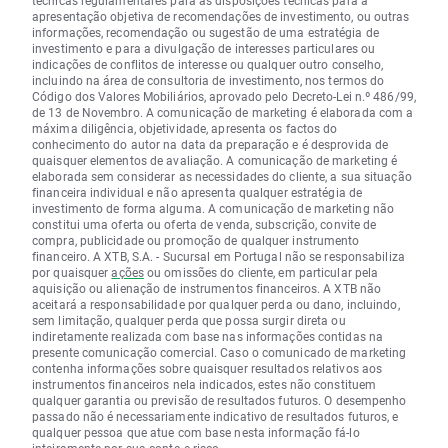
técnicas regulamentares para as disposições técnicas para a
apresentação objetiva de recomendações de investimento, ou outras
informações, recomendação ou sugestão de uma estratégia de
investimento e para a divulgação de interesses particulares ou
indicações de conflitos de interesse ou qualquer outro conselho,
incluindo na área de consultoria de investimento, nos termos do
Código dos Valores Mobiliários, aprovado pelo Decreto-Lei n.º 486/99,
de 13 de Novembro. A comunicação de marketing é elaborada com a
máxima diligência, objetividade, apresenta os factos do
conhecimento do autor na data da preparação e é desprovida de
quaisquer elementos de avaliação. A comunicação de marketing é
elaborada sem considerar as necessidades do cliente, a sua situação
financeira individual e não apresenta qualquer estratégia de
investimento de forma alguma. A comunicação de marketing não
constitui uma oferta ou oferta de venda, subscrição, convite de
compra, publicidade ou promoção de qualquer instrumento
financeiro. A XTB, S.A. - Sucursal em Portugal não se responsabiliza
por quaisquer
ações
ou omissões do cliente, em particular pela
aquisição ou alienação de instrumentos financeiros. A XTB não
aceitará a responsabilidade por qualquer perda ou dano, incluindo,
sem limitação, qualquer perda que possa surgir direta ou
indiretamente realizada com base nas informações contidas na
presente comunicação comercial. Caso o comunicado de marketing
contenha informações sobre quaisquer resultados relativos aos
instrumentos financeiros nela indicados, estes não constituem
qualquer garantia ou previsão de resultados futuros. O desempenho
passado não é necessariamente indicativo de resultados futuros, e
qualquer pessoa que atue com base nesta informação fá-lo