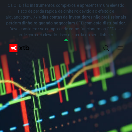
Os CFD são instrumentos complexos e apresentam um elevado
risco de perda rápida de dinheiro devido ao efeito de
alavancagem.
77% das contas de investidores não profissionais
perdem dinheiro quando negoceiam CFD com este distribuidor.
Deve considerar se compreende como funcionam os CFD e se
pode correr o elevado risco de perda do seu dinheiro.