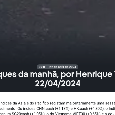
07:01 · 22 de abril de 2024
ues da manhã, por Henrique
22/04/2024
índices da Ásia e do Pacífico registam maioritariamente uma sess
scimento. Os índices CHN.cash (+1,13%) e HK.cash (+1,30%), o índ
gapura SG20cash (+1,05%), o do Vietname VIET30 (+0,65%) e o do 