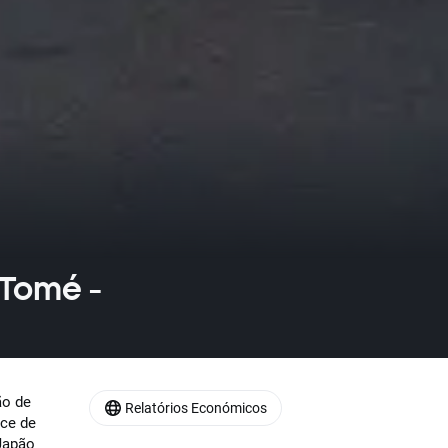
 Tomé -
ão de
Relatórios Económicos
ice de
Japão