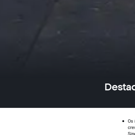
Destaq
Os 
cre
Sin