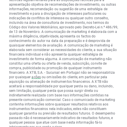
apresentação objetiva de recomendações de investimento, ou outras
informações, recomendação ou sugestão de uma estratégia de
investimento e para a divulgação de interesses particulares ou
indicações de conflitos de interesse ou qualquer outro conselho,
incluindo na área de consultoria de investimento, nos termos do
Código dos Valores Mobiliários, aprovado pelo Decreto-Lei n.º 486/99,
de 13 de Novembro. A comunicação de marketing é elaborada com a
máxima diligência, objetividade, apresenta os factos do
conhecimento do autor na data da preparação e é desprovida de
quaisquer elementos de avaliação. A comunicação de marketing é
elaborada sem considerar as necessidades do cliente, a sua situação
financeira individual e não apresenta qualquer estratégia de
investimento de forma alguma. A comunicação de marketing não
constitui uma oferta ou oferta de venda, subscrição, convite de
compra, publicidade ou promoção de qualquer instrumento
financeiro. A XTB, S.A. - Sucursal em Portugal não se responsabiliza
por quaisquer
ações
ou omissões do cliente, em particular pela
aquisição ou alienação de instrumentos financeiros. A XTB não
aceitará a responsabilidade por qualquer perda ou dano, incluindo,
sem limitação, qualquer perda que possa surgir direta ou
indiretamente realizada com base nas informações contidas na
presente comunicação comercial. Caso o comunicado de marketing
contenha informações sobre quaisquer resultados relativos aos
instrumentos financeiros nela indicados, estes não constituem
qualquer garantia ou previsão de resultados futuros. O desempenho
passado não é necessariamente indicativo de resultados futuros, e
qualquer pessoa que atue com base nesta informação fá-lo
inteiramente por sua conta e risco.