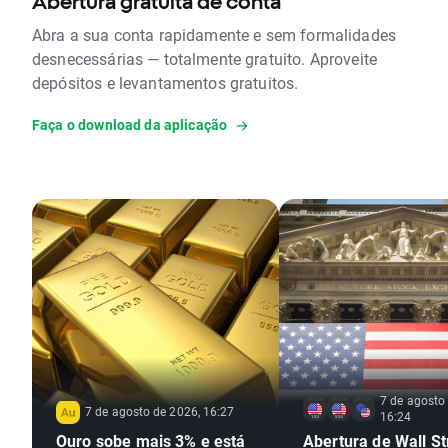
Abertura gratuita de conta
Abra a sua conta rapidamente e sem formalidades
desnecessárias — totalmente gratuito. Aproveite
depósitos e levantamentos gratuitos.
Faça o download da aplicação
7 de agosto
7 de agosto de 2026, 16:27
16:24
Ouro sobe mais 3% e está
Abertura de Wall St