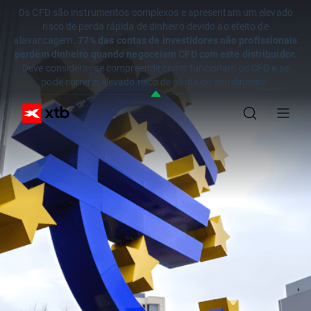
Os CFD são instrumentos complexos e apresentam um elevado
risco de perda rápida de dinheiro devido ao efeito de
alavancagem.
77% das contas de investidores não profissionais
perdem dinheiro quando negoceiam CFD com este distribuidor.
Deve considerar se compreende como funcionam os CFD e se
pode correr o elevado risco de perda do seu dinheiro.