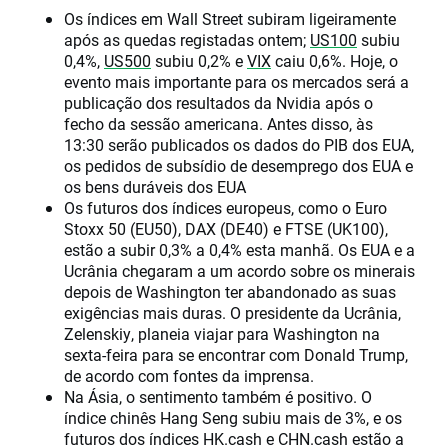
Os índices em Wall Street subiram ligeiramente
após as quedas registadas ontem;
US100
subiu
0,4%,
US500
subiu 0,2% e
VIX
caiu 0,6%. Hoje, o
evento mais importante para os mercados será a
publicação dos resultados da Nvidia após o
fecho da sessão americana. Antes disso, às
13:30 serão publicados os dados do PIB dos EUA,
os pedidos de subsídio de desemprego dos EUA e
os bens duráveis dos EUA
Os futuros dos índices europeus, como o Euro
Stoxx 50 (EU50), DAX (DE40) e FTSE (UK100),
estão a subir 0,3% a 0,4% esta manhã. Os EUA e a
Ucrânia chegaram a um acordo sobre os minerais
depois de Washington ter abandonado as suas
exigências mais duras. O presidente da Ucrânia,
Zelenskiy, planeia viajar para Washington na
sexta-feira para se encontrar com Donald Trump,
de acordo com fontes da imprensa.
Na Ásia, o sentimento também é positivo. O
índice chinês Hang Seng subiu mais de 3%, e os
futuros dos índices HK.cash e CHN.cash estão a