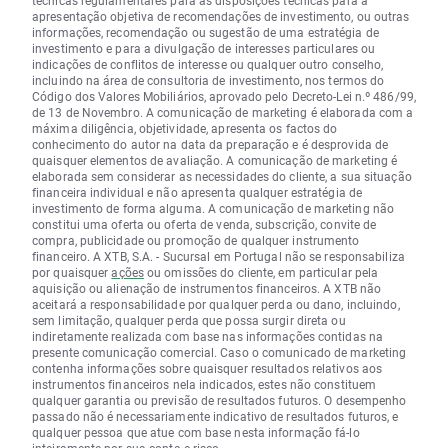
técnicas regulamentares para as disposições técnicas para a
apresentação objetiva de recomendações de investimento, ou outras
informações, recomendação ou sugestão de uma estratégia de
investimento e para a divulgação de interesses particulares ou
indicações de conflitos de interesse ou qualquer outro conselho,
incluindo na área de consultoria de investimento, nos termos do
Código dos Valores Mobiliários, aprovado pelo Decreto-Lei n.º 486/99,
de 13 de Novembro. A comunicação de marketing é elaborada com a
máxima diligência, objetividade, apresenta os factos do
conhecimento do autor na data da preparação e é desprovida de
quaisquer elementos de avaliação. A comunicação de marketing é
elaborada sem considerar as necessidades do cliente, a sua situação
financeira individual e não apresenta qualquer estratégia de
investimento de forma alguma. A comunicação de marketing não
constitui uma oferta ou oferta de venda, subscrição, convite de
compra, publicidade ou promoção de qualquer instrumento
financeiro. A XTB, S.A. - Sucursal em Portugal não se responsabiliza
por quaisquer
ações
ou omissões do cliente, em particular pela
aquisição ou alienação de instrumentos financeiros. A XTB não
aceitará a responsabilidade por qualquer perda ou dano, incluindo,
sem limitação, qualquer perda que possa surgir direta ou
indiretamente realizada com base nas informações contidas na
presente comunicação comercial. Caso o comunicado de marketing
contenha informações sobre quaisquer resultados relativos aos
instrumentos financeiros nela indicados, estes não constituem
qualquer garantia ou previsão de resultados futuros. O desempenho
passado não é necessariamente indicativo de resultados futuros, e
qualquer pessoa que atue com base nesta informação fá-lo