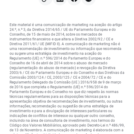
Este material é uma comunicação de marketing na aceção do artigo
24.º, n.º 3, da Diretiva 2014/65 / UE do Parlamento Europeu e do
Conselho, de 15 de maio de 2014, sobre os mercados de
instrumentos financeiros e que altera a Diretiva 2002/92 / CE e
Diretiva 2011/61/ UE (MiFID II). A comunicação de marketing não é
uma recomendação de investimento ou informação que recomenda
ou sugere uma estratégia de investimento na aceção do
Regulamento (UE) n.º 596/2014 do Parlamento Europeu e do
Conselho de 16 de abril de 2014 sobre o abuso de mercado
(regulamentação do abuso de mercado) e revogação da Diretiva
2003/6 / CE do Parlamento Europeu e do Conselho e das Diretivas da
Comissão 2003/124 / CE, 2003/125 / CE e 2004/72 / CE e do
Regulamento Delegado da Comissão (UE ) 2016/958 de 9 de março
de 2016 que completa o Regulamento (UE) n.º 596/2014 do
Parlamento Europeu e do Conselho no que diz respeito às normas
técnicas regulamentares para as disposições técnicas para a
apresentação objetiva de recomendações de investimento, ou outras
informações, recomendação ou sugestão de uma estratégia de
investimento e para a divulgação de interesses particulares ou
indicações de conflitos de interesse ou qualquer outro conselho,
incluindo na área de consultoria de investimento, nos termos do
Código dos Valores Mobiliários, aprovado pelo Decreto-Lei n.º 486/99,
de 13 de Novembro. A comunicação de marketing é elaborada com a