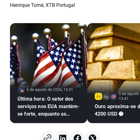
Henrique Tomé, XTB Portugal
5 de agosto de 2026, 15:31
5 de agosto
Última hora: O setor dos
13:47
serviços nos EUA mantém-
Ouro aproxima-se 
se forte, enquanto as
4200 USD 🟡
pressões inflacionistas
aumentam