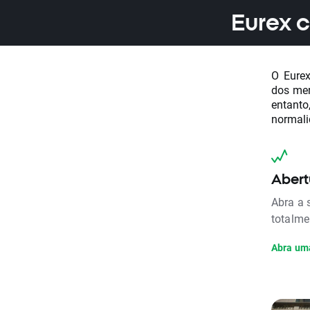
Eurex c
O Eurex
dos mer
entant
normali
Abert
Abra a 
totalme
Abra um