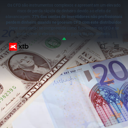
Os CFD são instrumentos complexos e apresentam um elevado
risco de perda rápida de dinheiro devido ao efeito de
alavancagem.
77% das contas de investidores não profissionais
perdem dinheiro quando negoceiam CFD com este distribuidor.
Deve considerar se compreende como funcionam os CFD e se
pode correr o elevado risco de perda do seu dinheiro.