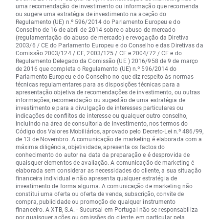
uma recomendação de investimento ou informação que recomenda
ou sugere uma estratégia de investimento na aceção do
Regulamento (UE) n.º 596/2014 do Parlamento Europeu e do
Conselho de 16 de abril de 2014 sobre o abuso de mercado
(regulamentação do abuso de mercado) e revogação da Diretiva
2003/6 / CE do Parlamento Europeu e do Conselho e das Diretivas da
Comissão 2003/124 / CE, 2003/125 / CE e 2004/72 / CE e do
Regulamento Delegado da Comissão (UE ) 2016/958 de 9 de março
de 2016 que completa o Regulamento (UE) n.º 596/2014 do
Parlamento Europeu e do Conselho no que diz respeito às normas
técnicas regulamentares para as disposições técnicas para a
apresentação objetiva de recomendações de investimento, ou outras
informações, recomendação ou sugestão de uma estratégia de
investimento e para a divulgação de interesses particulares ou
indicações de conflitos de interesse ou qualquer outro conselho,
incluindo na área de consultoria de investimento, nos termos do
Código dos Valores Mobiliários, aprovado pelo Decreto-Lei n.º 486/99,
de 13 de Novembro. A comunicação de marketing é elaborada com a
máxima diligência, objetividade, apresenta os factos do
conhecimento do autor na data da preparação e é desprovida de
quaisquer elementos de avaliação. A comunicação de marketing é
elaborada sem considerar as necessidades do cliente, a sua situação
financeira individual e não apresenta qualquer estratégia de
investimento de forma alguma. A comunicação de marketing não
constitui uma oferta ou oferta de venda, subscrição, convite de
compra, publicidade ou promoção de qualquer instrumento
financeiro. A XTB, S.A. - Sucursal em Portugal não se responsabiliza
por quaisquer
ações
ou omissões do cliente, em particular pela