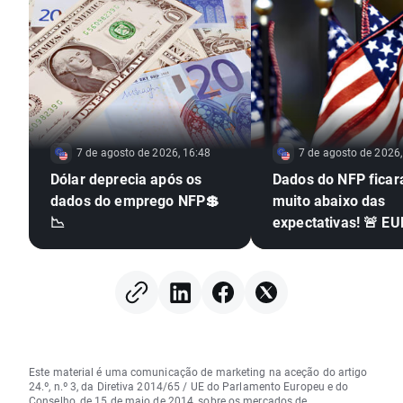
7 de agosto de 2026, 16:48
7 de agosto de 2026,
Dólar deprecia após os
Dados do NFP fica
dados do emprego NFP💲
muito abaixo das
📉
expectativas! 🚨 E
dispara 📈
Este material é uma comunicação de marketing na aceção do artigo
24.º, n.º 3, da Diretiva 2014/65 / UE do Parlamento Europeu e do
Conselho, de 15 de maio de 2014, sobre os mercados de