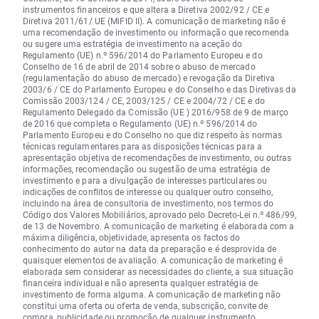
instrumentos financeiros e que altera a Diretiva 2002/92 / CE e
Diretiva 2011/61/ UE (MiFID II). A comunicação de marketing não é
uma recomendação de investimento ou informação que recomenda
ou sugere uma estratégia de investimento na aceção do
Regulamento (UE) n.º 596/2014 do Parlamento Europeu e do
Conselho de 16 de abril de 2014 sobre o abuso de mercado
(regulamentação do abuso de mercado) e revogação da Diretiva
2003/6 / CE do Parlamento Europeu e do Conselho e das Diretivas da
Comissão 2003/124 / CE, 2003/125 / CE e 2004/72 / CE e do
Regulamento Delegado da Comissão (UE ) 2016/958 de 9 de março
de 2016 que completa o Regulamento (UE) n.º 596/2014 do
Parlamento Europeu e do Conselho no que diz respeito às normas
técnicas regulamentares para as disposições técnicas para a
apresentação objetiva de recomendações de investimento, ou outras
informações, recomendação ou sugestão de uma estratégia de
investimento e para a divulgação de interesses particulares ou
indicações de conflitos de interesse ou qualquer outro conselho,
incluindo na área de consultoria de investimento, nos termos do
Código dos Valores Mobiliários, aprovado pelo Decreto-Lei n.º 486/99,
de 13 de Novembro. A comunicação de marketing é elaborada com a
máxima diligência, objetividade, apresenta os factos do
conhecimento do autor na data da preparação e é desprovida de
quaisquer elementos de avaliação. A comunicação de marketing é
elaborada sem considerar as necessidades do cliente, a sua situação
financeira individual e não apresenta qualquer estratégia de
investimento de forma alguma. A comunicação de marketing não
constitui uma oferta ou oferta de venda, subscrição, convite de
compra, publicidade ou promoção de qualquer instrumento