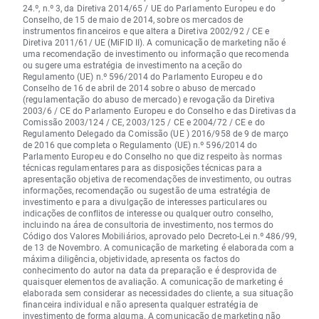
24.º, n.º 3, da Diretiva 2014/65 / UE do Parlamento Europeu e do
Conselho, de 15 de maio de 2014, sobre os mercados de
instrumentos financeiros e que altera a Diretiva 2002/92 / CE e
Diretiva 2011/61/ UE (MiFID II). A comunicação de marketing não é
uma recomendação de investimento ou informação que recomenda
ou sugere uma estratégia de investimento na aceção do
Regulamento (UE) n.º 596/2014 do Parlamento Europeu e do
Conselho de 16 de abril de 2014 sobre o abuso de mercado
(regulamentação do abuso de mercado) e revogação da Diretiva
2003/6 / CE do Parlamento Europeu e do Conselho e das Diretivas da
Comissão 2003/124 / CE, 2003/125 / CE e 2004/72 / CE e do
Regulamento Delegado da Comissão (UE ) 2016/958 de 9 de março
de 2016 que completa o Regulamento (UE) n.º 596/2014 do
Parlamento Europeu e do Conselho no que diz respeito às normas
técnicas regulamentares para as disposições técnicas para a
apresentação objetiva de recomendações de investimento, ou outras
informações, recomendação ou sugestão de uma estratégia de
investimento e para a divulgação de interesses particulares ou
indicações de conflitos de interesse ou qualquer outro conselho,
incluindo na área de consultoria de investimento, nos termos do
Código dos Valores Mobiliários, aprovado pelo Decreto-Lei n.º 486/99,
de 13 de Novembro. A comunicação de marketing é elaborada com a
máxima diligência, objetividade, apresenta os factos do
conhecimento do autor na data da preparação e é desprovida de
quaisquer elementos de avaliação. A comunicação de marketing é
elaborada sem considerar as necessidades do cliente, a sua situação
financeira individual e não apresenta qualquer estratégia de
investimento de forma alguma. A comunicação de marketing não