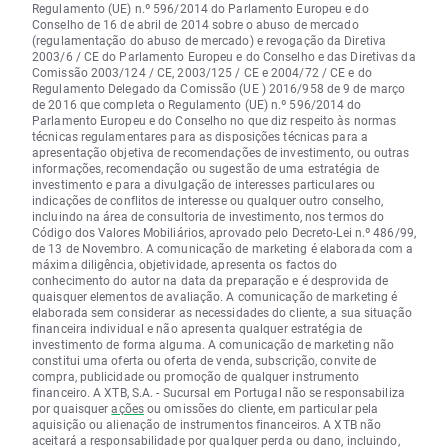
Regulamento (UE) n.º 596/2014 do Parlamento Europeu e do
Conselho de 16 de abril de 2014 sobre o abuso de mercado
(regulamentação do abuso de mercado) e revogação da Diretiva
2003/6 / CE do Parlamento Europeu e do Conselho e das Diretivas da
Comissão 2003/124 / CE, 2003/125 / CE e 2004/72 / CE e do
Regulamento Delegado da Comissão (UE ) 2016/958 de 9 de março
de 2016 que completa o Regulamento (UE) n.º 596/2014 do
Parlamento Europeu e do Conselho no que diz respeito às normas
técnicas regulamentares para as disposições técnicas para a
apresentação objetiva de recomendações de investimento, ou outras
informações, recomendação ou sugestão de uma estratégia de
investimento e para a divulgação de interesses particulares ou
indicações de conflitos de interesse ou qualquer outro conselho,
incluindo na área de consultoria de investimento, nos termos do
Código dos Valores Mobiliários, aprovado pelo Decreto-Lei n.º 486/99,
de 13 de Novembro. A comunicação de marketing é elaborada com a
máxima diligência, objetividade, apresenta os factos do
conhecimento do autor na data da preparação e é desprovida de
quaisquer elementos de avaliação. A comunicação de marketing é
elaborada sem considerar as necessidades do cliente, a sua situação
financeira individual e não apresenta qualquer estratégia de
investimento de forma alguma. A comunicação de marketing não
constitui uma oferta ou oferta de venda, subscrição, convite de
compra, publicidade ou promoção de qualquer instrumento
financeiro. A XTB, S.A. - Sucursal em Portugal não se responsabiliza
por quaisquer
ações
ou omissões do cliente, em particular pela
aquisição ou alienação de instrumentos financeiros. A XTB não
aceitará a responsabilidade por qualquer perda ou dano, incluindo,