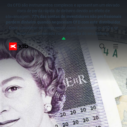
Os CFD são instrumentos complexos e apresentam um elevado
risco de perda rápida de dinheiro devido ao efeito de
alavancagem.
77% das contas de investidores não profissionais
perdem dinheiro quando negoceiam CFD com este distribuidor.
Deve considerar se compreende como funcionam os CFD e se
pode correr o elevado risco de perda do seu dinheiro.