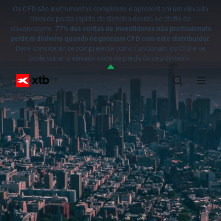
Os CFD são instrumentos complexos e apresentam um elevado
risco de perda rápida de dinheiro devido ao efeito de
alavancagem.
77% das contas de investidores não profissionais
perdem dinheiro quando negoceiam CFD com este distribuidor.
Deve considerar se compreende como funcionam os CFD e se
pode correr o elevado risco de perda do seu dinheiro.