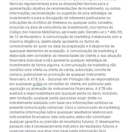
técnicas regulamentares para as disposições técnicas para a
apresentação objetiva de recomendações de investimento, ou outras
informações, recomendação ou sugestão de uma estratégia de
investimento e para a divulgação de interesses particulares ou
indicações de conflitos de interesse ou qualquer outro conselho,
incluindo na área de consultoria de investimento, nos termos do
Código dos Valores Mobiliários, aprovado pelo Decreto-Lei n.º 486/99,
de 13 de Novembro. A comunicação de marketing é elaborada com a
máxima diligência, objetividade, apresenta os factos do
conhecimento do autor na data da preparação e é desprovida de
quaisquer elementos de avaliação. A comunicação de marketing é
elaborada sem considerar as necessidades do cliente, a sua situação
financeira individual e não apresenta qualquer estratégia de
investimento de forma alguma. A comunicação de marketing não
constitui uma oferta ou oferta de venda, subscrição, convite de
compra, publicidade ou promoção de qualquer instrumento
financeiro. A XTB, S.A. - Sucursal em Portugal não se responsabiliza
por quaisquer
ações
ou omissões do cliente, em particular pela
aquisição ou alienação de instrumentos financeiros. A XTB não
aceitará a responsabilidade por qualquer perda ou dano, incluindo,
sem limitação, qualquer perda que possa surgir direta ou
indiretamente realizada com base nas informações contidas na
presente comunicação comercial. Caso o comunicado de marketing
contenha informações sobre quaisquer resultados relativos aos
instrumentos financeiros nela indicados, estes não constituem
qualquer garantia ou previsão de resultados futuros. O desempenho
passado não é necessariamente indicativo de resultados futuros, e
qualquer pessoa que atue com base nesta informação fá-lo