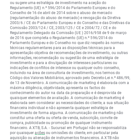
ou sugere uma estratégia de investimento na aceção do
Regulamento (UE) n.º 596/2014 do Parlamento Europeu e do
Conselho de 16 de abril de 2014 sobre o abuso de mercado
(regulamentação do abuso de mercado) e revogação da Diretiva
2003/6 / CE do Parlamento Europeu e do Conselho e das Diretivas da
Comissão 2003/124 / CE, 2003/125 / CE e 2004/72 / CE e do
Regulamento Delegado da Comissão (UE ) 2016/958 de 9 de março
de 2016 que completa o Regulamento (UE) n.º 596/2014 do
Parlamento Europeu e do Conselho no que diz respeito às normas
técnicas regulamentares para as disposições técnicas para a
apresentação objetiva de recomendações de investimento, ou outras
informações, recomendação ou sugestão de uma estratégia de
investimento e para a divulgação de interesses particulares ou
indicações de conflitos de interesse ou qualquer outro conselho,
incluindo na área de consultoria de investimento, nos termos do
Código dos Valores Mobiliários, aprovado pelo Decreto-Lei n.º 486/99,
de 13 de Novembro. A comunicação de marketing é elaborada com a
máxima diligência, objetividade, apresenta os factos do
conhecimento do autor na data da preparação e é desprovida de
quaisquer elementos de avaliação. A comunicação de marketing é
elaborada sem considerar as necessidades do cliente, a sua situação
financeira individual e não apresenta qualquer estratégia de
investimento de forma alguma. A comunicação de marketing não
constitui uma oferta ou oferta de venda, subscrição, convite de
compra, publicidade ou promoção de qualquer instrumento
financeiro. A XTB, S.A. - Sucursal em Portugal não se responsabiliza
por quaisquer
ações
ou omissões do cliente, em particular pela
aquisição ou alienação de instrumentos financeiros. A XTB não