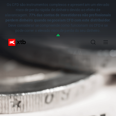
Os CFD são instrumentos complexos e apresentam um elevado
risco de perda rápida de dinheiro devido ao efeito de
alavancagem.
77% das contas de investidores não profissionais
perdem dinheiro quando negoceiam CFD com este distribuidor.
Deve considerar se compreende como funcionam os CFD e se
pode correr o elevado risco de perda do seu dinheiro.