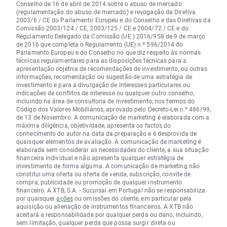
Conselho de 16 de abril de 2014 sobre o abuso de mercado
(regulamentação do abuso de mercado) e revogação da Diretiva
2003/6 / CE do Parlamento Europeu e do Conselho e das Diretivas da
Comissão 2003/124 / CE, 2003/125 / CE e 2004/72 / CE e do
Regulamento Delegado da Comissão (UE ) 2016/958 de 9 de março
de 2016 que completa o Regulamento (UE) n.º 596/2014 do
Parlamento Europeu e do Conselho no que diz respeito às normas
técnicas regulamentares para as disposições técnicas para a
apresentação objetiva de recomendações de investimento, ou outras
informações, recomendação ou sugestão de uma estratégia de
investimento e para a divulgação de interesses particulares ou
indicações de conflitos de interesse ou qualquer outro conselho,
incluindo na área de consultoria de investimento, nos termos do
Código dos Valores Mobiliários, aprovado pelo Decreto-Lei n.º 486/99,
de 13 de Novembro. A comunicação de marketing é elaborada com a
máxima diligência, objetividade, apresenta os factos do
conhecimento do autor na data da preparação e é desprovida de
quaisquer elementos de avaliação. A comunicação de marketing é
elaborada sem considerar as necessidades do cliente, a sua situação
financeira individual e não apresenta qualquer estratégia de
investimento de forma alguma. A comunicação de marketing não
constitui uma oferta ou oferta de venda, subscrição, convite de
compra, publicidade ou promoção de qualquer instrumento
financeiro. A XTB, S.A. - Sucursal em Portugal não se responsabiliza
por quaisquer
ações
ou omissões do cliente, em particular pela
aquisição ou alienação de instrumentos financeiros. A XTB não
aceitará a responsabilidade por qualquer perda ou dano, incluindo,
sem limitação, qualquer perda que possa surgir direta ou