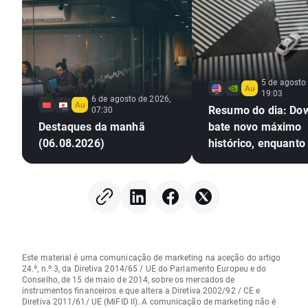
5 de agosto
19:03
6 de agosto de 2026,
Resumo do dia: Do
07:30
Destaques da manhã
bate novo máximo
(06.08.2026)
histórico, enquanto
prata sobem mais 
Este material é uma comunicação de marketing na aceção do artigo
24.º, n.º 3, da Diretiva 2014/65 / UE do Parlamento Europeu e do
Conselho, de 15 de maio de 2014, sobre os mercados de
instrumentos financeiros e que altera a Diretiva 2002/92 / CE e
Diretiva 2011/61/ UE (MiFID II). A comunicação de marketing não é