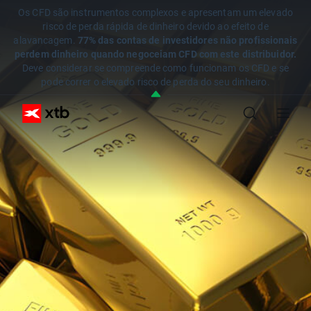
Os CFD são instrumentos complexos e apresentam um elevado
risco de perda rápida de dinheiro devido ao efeito de
alavancagem.
77% das contas de investidores não profissionais
perdem dinheiro quando negoceiam CFD com este distribuidor.
Deve considerar se compreende como funcionam os CFD e se
pode correr o elevado risco de perda do seu dinheiro.