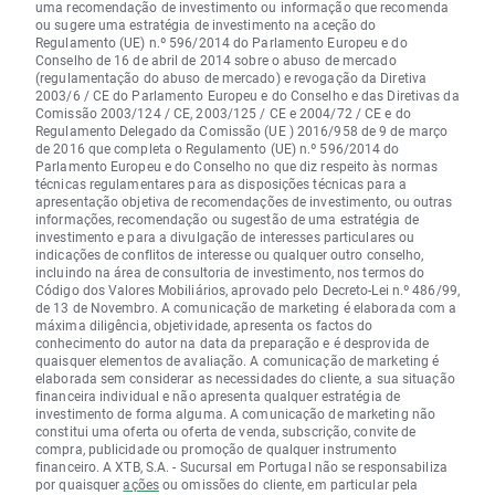
uma recomendação de investimento ou informação que recomenda
ou sugere uma estratégia de investimento na aceção do
Regulamento (UE) n.º 596/2014 do Parlamento Europeu e do
Conselho de 16 de abril de 2014 sobre o abuso de mercado
(regulamentação do abuso de mercado) e revogação da Diretiva
2003/6 / CE do Parlamento Europeu e do Conselho e das Diretivas da
Comissão 2003/124 / CE, 2003/125 / CE e 2004/72 / CE e do
Regulamento Delegado da Comissão (UE ) 2016/958 de 9 de março
de 2016 que completa o Regulamento (UE) n.º 596/2014 do
Parlamento Europeu e do Conselho no que diz respeito às normas
técnicas regulamentares para as disposições técnicas para a
apresentação objetiva de recomendações de investimento, ou outras
informações, recomendação ou sugestão de uma estratégia de
investimento e para a divulgação de interesses particulares ou
indicações de conflitos de interesse ou qualquer outro conselho,
incluindo na área de consultoria de investimento, nos termos do
Código dos Valores Mobiliários, aprovado pelo Decreto-Lei n.º 486/99,
de 13 de Novembro. A comunicação de marketing é elaborada com a
máxima diligência, objetividade, apresenta os factos do
conhecimento do autor na data da preparação e é desprovida de
quaisquer elementos de avaliação. A comunicação de marketing é
elaborada sem considerar as necessidades do cliente, a sua situação
financeira individual e não apresenta qualquer estratégia de
investimento de forma alguma. A comunicação de marketing não
constitui uma oferta ou oferta de venda, subscrição, convite de
compra, publicidade ou promoção de qualquer instrumento
financeiro. A XTB, S.A. - Sucursal em Portugal não se responsabiliza
por quaisquer
ações
ou omissões do cliente, em particular pela