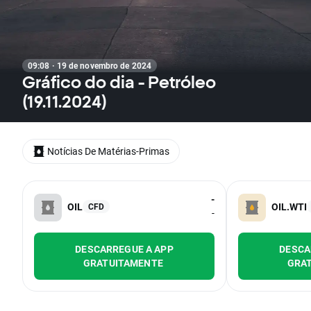
09:08 · 19 de novembro de 2024
Gráfico do dia - Petróleo
(19.11.2024)
Notícias De Matérias-Primas
-
OIL
OIL.WTI
CFD
-
DESCARREGUE A APP
DESCA
GRATUITAMENTE
GRA