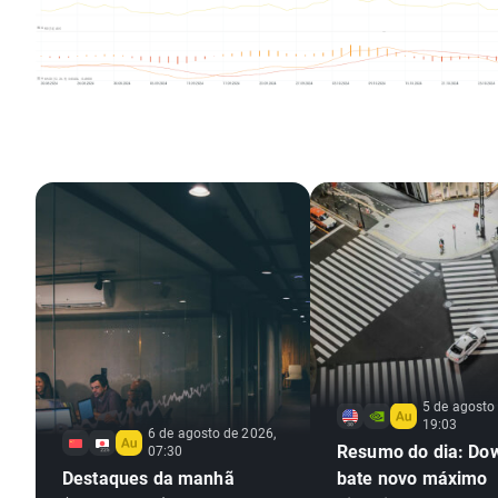
5 de agosto
19:03
6 de agosto de 2026,
Resumo do dia: Do
07:30
Destaques da manhã
bate novo máximo