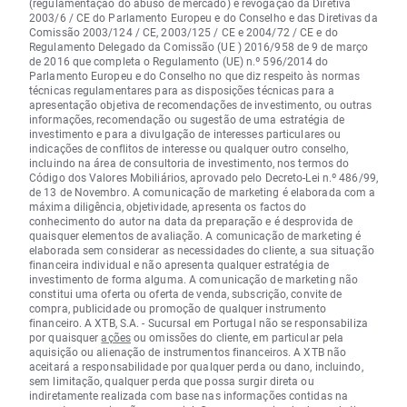
(regulamentação do abuso de mercado) e revogação da Diretiva
2003/6 / CE do Parlamento Europeu e do Conselho e das Diretivas da
Comissão 2003/124 / CE, 2003/125 / CE e 2004/72 / CE e do
Regulamento Delegado da Comissão (UE ) 2016/958 de 9 de março
de 2016 que completa o Regulamento (UE) n.º 596/2014 do
Parlamento Europeu e do Conselho no que diz respeito às normas
técnicas regulamentares para as disposições técnicas para a
apresentação objetiva de recomendações de investimento, ou outras
informações, recomendação ou sugestão de uma estratégia de
investimento e para a divulgação de interesses particulares ou
indicações de conflitos de interesse ou qualquer outro conselho,
incluindo na área de consultoria de investimento, nos termos do
Código dos Valores Mobiliários, aprovado pelo Decreto-Lei n.º 486/99,
de 13 de Novembro. A comunicação de marketing é elaborada com a
máxima diligência, objetividade, apresenta os factos do
conhecimento do autor na data da preparação e é desprovida de
quaisquer elementos de avaliação. A comunicação de marketing é
elaborada sem considerar as necessidades do cliente, a sua situação
financeira individual e não apresenta qualquer estratégia de
investimento de forma alguma. A comunicação de marketing não
constitui uma oferta ou oferta de venda, subscrição, convite de
compra, publicidade ou promoção de qualquer instrumento
financeiro. A XTB, S.A. - Sucursal em Portugal não se responsabiliza
por quaisquer
ações
ou omissões do cliente, em particular pela
aquisição ou alienação de instrumentos financeiros. A XTB não
aceitará a responsabilidade por qualquer perda ou dano, incluindo,
sem limitação, qualquer perda que possa surgir direta ou
indiretamente realizada com base nas informações contidas na