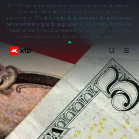
Os CFD são instrumentos complexos e apresentam um elevado
risco de perda rápida de dinheiro devido ao efeito de
alavancagem.
77% das contas de investidores não profissionais
perdem dinheiro quando negoceiam CFD com este distribuidor.
Deve considerar se compreende como funcionam os CFD e se
pode correr o elevado risco de perda do seu dinheiro.