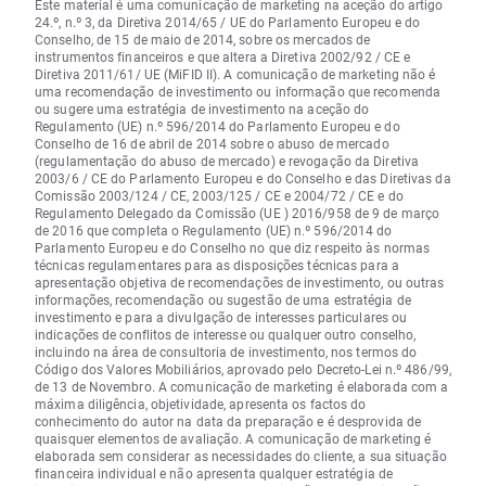
Este material é uma comunicação de marketing na aceção do artigo
24.º, n.º 3, da Diretiva 2014/65 / UE do Parlamento Europeu e do
Conselho, de 15 de maio de 2014, sobre os mercados de
instrumentos financeiros e que altera a Diretiva 2002/92 / CE e
Diretiva 2011/61/ UE (MiFID II). A comunicação de marketing não é
uma recomendação de investimento ou informação que recomenda
ou sugere uma estratégia de investimento na aceção do
Regulamento (UE) n.º 596/2014 do Parlamento Europeu e do
Conselho de 16 de abril de 2014 sobre o abuso de mercado
(regulamentação do abuso de mercado) e revogação da Diretiva
2003/6 / CE do Parlamento Europeu e do Conselho e das Diretivas da
Comissão 2003/124 / CE, 2003/125 / CE e 2004/72 / CE e do
Regulamento Delegado da Comissão (UE ) 2016/958 de 9 de março
de 2016 que completa o Regulamento (UE) n.º 596/2014 do
Parlamento Europeu e do Conselho no que diz respeito às normas
técnicas regulamentares para as disposições técnicas para a
apresentação objetiva de recomendações de investimento, ou outras
informações, recomendação ou sugestão de uma estratégia de
investimento e para a divulgação de interesses particulares ou
indicações de conflitos de interesse ou qualquer outro conselho,
incluindo na área de consultoria de investimento, nos termos do
Código dos Valores Mobiliários, aprovado pelo Decreto-Lei n.º 486/99,
de 13 de Novembro. A comunicação de marketing é elaborada com a
máxima diligência, objetividade, apresenta os factos do
conhecimento do autor na data da preparação e é desprovida de
quaisquer elementos de avaliação. A comunicação de marketing é
elaborada sem considerar as necessidades do cliente, a sua situação
financeira individual e não apresenta qualquer estratégia de