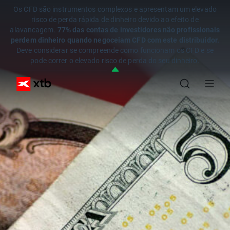
Os CFD são instrumentos complexos e apresentam um elevado
risco de perda rápida de dinheiro devido ao efeito de
alavancagem.
77% das contas de investidores não profissionais
perdem dinheiro quando negoceiam CFD com este distribuidor.
Deve considerar se compreende como funcionam os CFD e se
pode correr o elevado risco de perda do seu dinheiro.