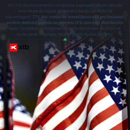
Os CFD são instrumentos complexos e apresentam um elevado
risco de perda rápida de dinheiro devido ao efeito de
alavancagem.
77% das contas de investidores não profissionais
perdem dinheiro quando negoceiam CFD com este distribuidor.
Deve considerar se compreende como funcionam os CFD e se
pode correr o elevado risco de perda do seu dinheiro.