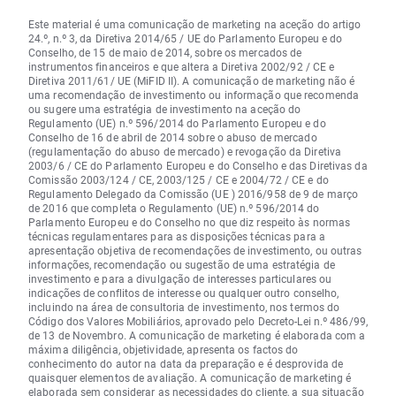
Este material é uma comunicação de marketing na aceção do artigo
24.º, n.º 3, da Diretiva 2014/65 / UE do Parlamento Europeu e do
Conselho, de 15 de maio de 2014, sobre os mercados de
instrumentos financeiros e que altera a Diretiva 2002/92 / CE e
Diretiva 2011/61/ UE (MiFID II). A comunicação de marketing não é
uma recomendação de investimento ou informação que recomenda
ou sugere uma estratégia de investimento na aceção do
Regulamento (UE) n.º 596/2014 do Parlamento Europeu e do
Conselho de 16 de abril de 2014 sobre o abuso de mercado
(regulamentação do abuso de mercado) e revogação da Diretiva
2003/6 / CE do Parlamento Europeu e do Conselho e das Diretivas da
Comissão 2003/124 / CE, 2003/125 / CE e 2004/72 / CE e do
Regulamento Delegado da Comissão (UE ) 2016/958 de 9 de março
de 2016 que completa o Regulamento (UE) n.º 596/2014 do
Parlamento Europeu e do Conselho no que diz respeito às normas
técnicas regulamentares para as disposições técnicas para a
apresentação objetiva de recomendações de investimento, ou outras
informações, recomendação ou sugestão de uma estratégia de
investimento e para a divulgação de interesses particulares ou
indicações de conflitos de interesse ou qualquer outro conselho,
incluindo na área de consultoria de investimento, nos termos do
Código dos Valores Mobiliários, aprovado pelo Decreto-Lei n.º 486/99,
de 13 de Novembro. A comunicação de marketing é elaborada com a
máxima diligência, objetividade, apresenta os factos do
conhecimento do autor na data da preparação e é desprovida de
quaisquer elementos de avaliação. A comunicação de marketing é
elaborada sem considerar as necessidades do cliente, a sua situação