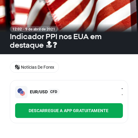
12:02 · 9 de abril de 2021
Indicador PPI nos EUA em
destaque 🔝❓
Notícias De Forex
-
EUR/USD
CFD
-
DESCARREGUE A APP GRATUITAMENTE