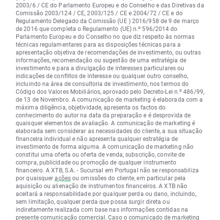
2003/6 / CE do Parlamento Europeu e do Conselho e das Diretivas da
Comissão 2003/124 / CE, 2003/125 / CE e 2004/72 / CE e do
Regulamento Delegado da Comissão (UE ) 2016/958 de 9 de março
de 2016 que completa o Regulamento (UE) n.º 596/2014 do
Parlamento Europeu e do Conselho no que diz respeito às normas
técnicas regulamentares para as disposições técnicas para a
apresentação objetiva de recomendações de investimento, ou outras
informações, recomendação ou sugestão de uma estratégia de
investimento e para a divulgação de interesses particulares ou
indicações de conflitos de interesse ou qualquer outro conselho,
incluindo na área de consultoria de investimento, nos termos do
Código dos Valores Mobiliários, aprovado pelo Decreto-Lei n.º 486/99,
de 13 de Novembro. A comunicação de marketing é elaborada com a
máxima diligência, objetividade, apresenta os factos do
conhecimento do autor na data da preparação e é desprovida de
quaisquer elementos de avaliação. A comunicação de marketing é
elaborada sem considerar as necessidades do cliente, a sua situação
financeira individual e não apresenta qualquer estratégia de
investimento de forma alguma. A comunicação de marketing não
constitui uma oferta ou oferta de venda, subscrição, convite de
compra, publicidade ou promoção de qualquer instrumento
financeiro. A XTB, S.A. - Sucursal em Portugal não se responsabiliza
por quaisquer
ações
ou omissões do cliente, em particular pela
aquisição ou alienação de instrumentos financeiros. A XTB não
aceitará a responsabilidade por qualquer perda ou dano, incluindo,
sem limitação, qualquer perda que possa surgir direta ou
indiretamente realizada com base nas informações contidas na
presente comunicação comercial. Caso o comunicado de marketing