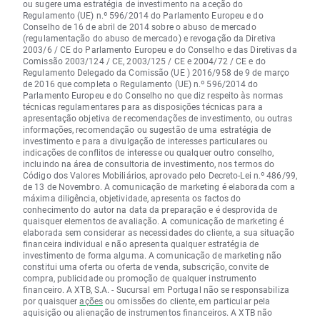
ou sugere uma estratégia de investimento na aceção do
Regulamento (UE) n.º 596/2014 do Parlamento Europeu e do
Conselho de 16 de abril de 2014 sobre o abuso de mercado
(regulamentação do abuso de mercado) e revogação da Diretiva
2003/6 / CE do Parlamento Europeu e do Conselho e das Diretivas da
Comissão 2003/124 / CE, 2003/125 / CE e 2004/72 / CE e do
Regulamento Delegado da Comissão (UE ) 2016/958 de 9 de março
de 2016 que completa o Regulamento (UE) n.º 596/2014 do
Parlamento Europeu e do Conselho no que diz respeito às normas
técnicas regulamentares para as disposições técnicas para a
apresentação objetiva de recomendações de investimento, ou outras
informações, recomendação ou sugestão de uma estratégia de
investimento e para a divulgação de interesses particulares ou
indicações de conflitos de interesse ou qualquer outro conselho,
incluindo na área de consultoria de investimento, nos termos do
Código dos Valores Mobiliários, aprovado pelo Decreto-Lei n.º 486/99,
de 13 de Novembro. A comunicação de marketing é elaborada com a
máxima diligência, objetividade, apresenta os factos do
conhecimento do autor na data da preparação e é desprovida de
quaisquer elementos de avaliação. A comunicação de marketing é
elaborada sem considerar as necessidades do cliente, a sua situação
financeira individual e não apresenta qualquer estratégia de
investimento de forma alguma. A comunicação de marketing não
constitui uma oferta ou oferta de venda, subscrição, convite de
compra, publicidade ou promoção de qualquer instrumento
financeiro. A XTB, S.A. - Sucursal em Portugal não se responsabiliza
por quaisquer
ações
ou omissões do cliente, em particular pela
aquisição ou alienação de instrumentos financeiros. A XTB não