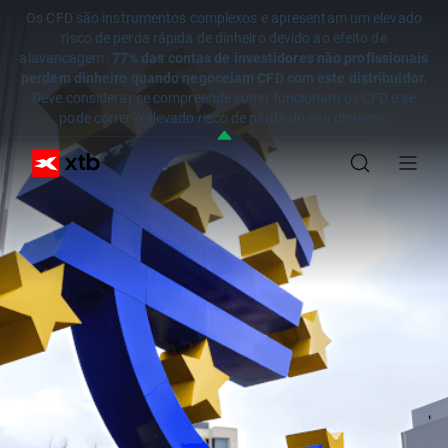
Os CFD são instrumentos complexos e apresentam um elevado
risco de perda rápida de dinheiro devido ao efeito de
alavancagem.
77% das contas de investidores não profissionais
perdem dinheiro quando negoceiam CFD com este distribuidor.
Deve considerar se compreende como funcionam os CFD e se
pode correr o elevado risco de perda do seu dinheiro.