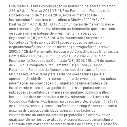
Este material é uma comunicação de marketing na aceção do artigo
24.º, n.º 3, da Diretiva 2014/65 / UE do Parlamento Europeu e do
Conselho, de 15 de maio de 2014, sobre os mercados de
instrumentos financeiros e que altera a Diretiva 2002/92 / CE e
Diretiva 2011/61/ UE (MiFID II). A comunicação de marketing não é
uma recomendação de investimento ou informação que recomenda
ou sugere uma estratégia de investimento na aceção do
Regulamento (UE) n.º 596/2014 do Parlamento Europeu e do
Conselho de 16 de abril de 2014 sobre o abuso de mercado
(regulamentação do abuso de mercado) e revogação da Diretiva
2003/6 / CE do Parlamento Europeu e do Conselho e das Diretivas da
Comissão 2003/124 / CE, 2003/125 / CE e 2004/72 / CE e do
Regulamento Delegado da Comissão (UE ) 2016/958 de 9 de março
de 2016 que completa o Regulamento (UE) n.º 596/2014 do
Parlamento Europeu e do Conselho no que diz respeito às normas
técnicas regulamentares para as disposições técnicas para a
apresentação objetiva de recomendações de investimento, ou outras
informações, recomendação ou sugestão de uma estratégia de
investimento e para a divulgação de interesses particulares ou
indicações de conflitos de interesse ou qualquer outro conselho,
incluindo na área de consultoria de investimento, nos termos do
Código dos Valores Mobiliários, aprovado pelo Decreto-Lei n.º 486/99,
de 13 de Novembro. A comunicação de marketing é elaborada com a
máxima diligência, objetividade, apresenta os factos do
conhecimento do autor na data da preparação e é desprovida de
quaisquer elementos de avaliação. A comunicação de marketing é
elaborada sem considerar as necessidades do cliente, a sua situação