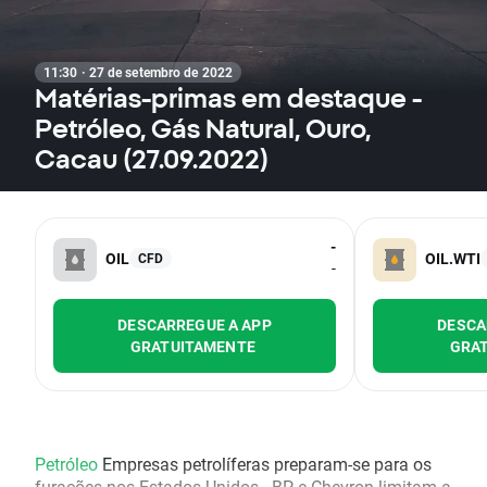
11:30 · 27 de setembro de 2022
Matérias-primas em destaque -
Petróleo, Gás Natural, Ouro,
Cacau (27.09.2022)
-
OIL
OIL.WTI
CFD
-
DESCARREGUE A APP
DESCA
GRATUITAMENTE
GRA
Petróleo
Empresas petrolíferas preparam-se para os
furacões nos Estados Unidos - BP e Chevron limitam a