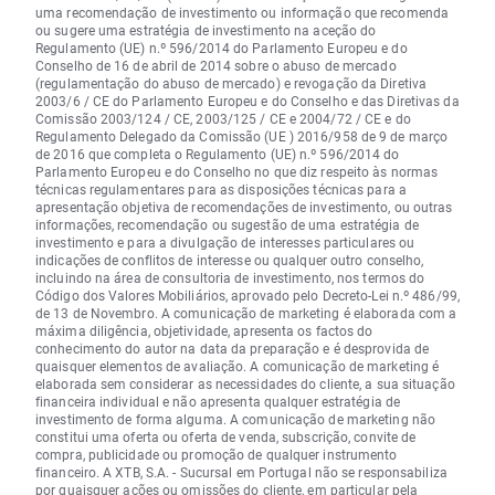
uma recomendação de investimento ou informação que recomenda
ou sugere uma estratégia de investimento na aceção do
Regulamento (UE) n.º 596/2014 do Parlamento Europeu e do
Conselho de 16 de abril de 2014 sobre o abuso de mercado
(regulamentação do abuso de mercado) e revogação da Diretiva
2003/6 / CE do Parlamento Europeu e do Conselho e das Diretivas da
Comissão 2003/124 / CE, 2003/125 / CE e 2004/72 / CE e do
Regulamento Delegado da Comissão (UE ) 2016/958 de 9 de março
de 2016 que completa o Regulamento (UE) n.º 596/2014 do
Parlamento Europeu e do Conselho no que diz respeito às normas
técnicas regulamentares para as disposições técnicas para a
apresentação objetiva de recomendações de investimento, ou outras
informações, recomendação ou sugestão de uma estratégia de
investimento e para a divulgação de interesses particulares ou
indicações de conflitos de interesse ou qualquer outro conselho,
incluindo na área de consultoria de investimento, nos termos do
Código dos Valores Mobiliários, aprovado pelo Decreto-Lei n.º 486/99,
de 13 de Novembro. A comunicação de marketing é elaborada com a
máxima diligência, objetividade, apresenta os factos do
conhecimento do autor na data da preparação e é desprovida de
quaisquer elementos de avaliação. A comunicação de marketing é
elaborada sem considerar as necessidades do cliente, a sua situação
financeira individual e não apresenta qualquer estratégia de
investimento de forma alguma. A comunicação de marketing não
constitui uma oferta ou oferta de venda, subscrição, convite de
compra, publicidade ou promoção de qualquer instrumento
financeiro. A XTB, S.A. - Sucursal em Portugal não se responsabiliza
por quaisquer
ações
ou omissões do cliente, em particular pela