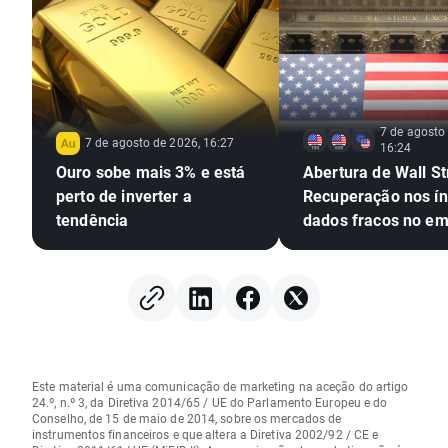
7 de agosto
7 de agosto de 2026, 16:27
16:24
Ouro sobe mais 3% e está
Abertura de Wall St
perto de inverter a
Recuperação nos ín
tendência
dados fracos no e
Este material é uma comunicação de marketing na aceção do artigo
24.º, n.º 3, da Diretiva 2014/65 / UE do Parlamento Europeu e do
Conselho, de 15 de maio de 2014, sobre os mercados de
instrumentos financeiros e que altera a Diretiva 2002/92 / CE e