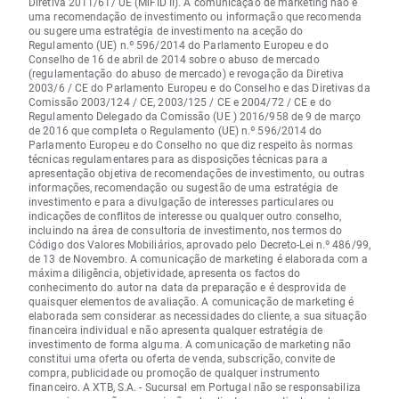
Diretiva 2011/61/ UE (MiFID II). A comunicação de marketing não é
uma recomendação de investimento ou informação que recomenda
ou sugere uma estratégia de investimento na aceção do
Regulamento (UE) n.º 596/2014 do Parlamento Europeu e do
Conselho de 16 de abril de 2014 sobre o abuso de mercado
(regulamentação do abuso de mercado) e revogação da Diretiva
2003/6 / CE do Parlamento Europeu e do Conselho e das Diretivas da
Comissão 2003/124 / CE, 2003/125 / CE e 2004/72 / CE e do
Regulamento Delegado da Comissão (UE ) 2016/958 de 9 de março
de 2016 que completa o Regulamento (UE) n.º 596/2014 do
Parlamento Europeu e do Conselho no que diz respeito às normas
técnicas regulamentares para as disposições técnicas para a
apresentação objetiva de recomendações de investimento, ou outras
informações, recomendação ou sugestão de uma estratégia de
investimento e para a divulgação de interesses particulares ou
indicações de conflitos de interesse ou qualquer outro conselho,
incluindo na área de consultoria de investimento, nos termos do
Código dos Valores Mobiliários, aprovado pelo Decreto-Lei n.º 486/99,
de 13 de Novembro. A comunicação de marketing é elaborada com a
máxima diligência, objetividade, apresenta os factos do
conhecimento do autor na data da preparação e é desprovida de
quaisquer elementos de avaliação. A comunicação de marketing é
elaborada sem considerar as necessidades do cliente, a sua situação
financeira individual e não apresenta qualquer estratégia de
investimento de forma alguma. A comunicação de marketing não
constitui uma oferta ou oferta de venda, subscrição, convite de
compra, publicidade ou promoção de qualquer instrumento
financeiro. A XTB, S.A. - Sucursal em Portugal não se responsabiliza