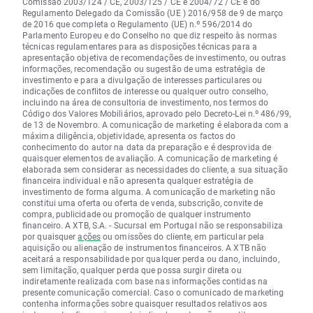
Comissão 2003/124 / CE, 2003/125 / CE e 2004/72 / CE e do
Regulamento Delegado da Comissão (UE ) 2016/958 de 9 de março
de 2016 que completa o Regulamento (UE) n.º 596/2014 do
Parlamento Europeu e do Conselho no que diz respeito às normas
técnicas regulamentares para as disposições técnicas para a
apresentação objetiva de recomendações de investimento, ou outras
informações, recomendação ou sugestão de uma estratégia de
investimento e para a divulgação de interesses particulares ou
indicações de conflitos de interesse ou qualquer outro conselho,
incluindo na área de consultoria de investimento, nos termos do
Código dos Valores Mobiliários, aprovado pelo Decreto-Lei n.º 486/99,
de 13 de Novembro. A comunicação de marketing é elaborada com a
máxima diligência, objetividade, apresenta os factos do
conhecimento do autor na data da preparação e é desprovida de
quaisquer elementos de avaliação. A comunicação de marketing é
elaborada sem considerar as necessidades do cliente, a sua situação
financeira individual e não apresenta qualquer estratégia de
investimento de forma alguma. A comunicação de marketing não
constitui uma oferta ou oferta de venda, subscrição, convite de
compra, publicidade ou promoção de qualquer instrumento
financeiro. A XTB, S.A. - Sucursal em Portugal não se responsabiliza
por quaisquer
ações
ou omissões do cliente, em particular pela
aquisição ou alienação de instrumentos financeiros. A XTB não
aceitará a responsabilidade por qualquer perda ou dano, incluindo,
sem limitação, qualquer perda que possa surgir direta ou
indiretamente realizada com base nas informações contidas na
presente comunicação comercial. Caso o comunicado de marketing
contenha informações sobre quaisquer resultados relativos aos