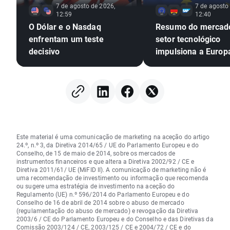
7 de agosto de 2026,
7 de agosto
12:59
12:40
O Dólar e o Nasdaq
Resumo do mercad
enfrentam um teste
setor tecnológico
decisivo
impulsiona a Europ
novos máximos hist
Os metais continu
alta, apesar da es
do dólar americano
(07.08.2026)
Este material é uma comunicação de marketing na aceção do artigo
24.º, n.º 3, da Diretiva 2014/65 / UE do Parlamento Europeu e do
Conselho, de 15 de maio de 2014, sobre os mercados de
instrumentos financeiros e que altera a Diretiva 2002/92 / CE e
Diretiva 2011/61/ UE (MiFID II). A comunicação de marketing não é
uma recomendação de investimento ou informação que recomenda
ou sugere uma estratégia de investimento na aceção do
Regulamento (UE) n.º 596/2014 do Parlamento Europeu e do
Conselho de 16 de abril de 2014 sobre o abuso de mercado
(regulamentação do abuso de mercado) e revogação da Diretiva
2003/6 / CE do Parlamento Europeu e do Conselho e das Diretivas da
Comissão 2003/124 / CE, 2003/125 / CE e 2004/72 / CE e do