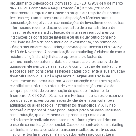
Regulamento Delegado da Comissão (UE ) 2016/958 de 9 de março
de 2016 que completa o Regulamento (UE) n.º 596/2014 do
Parlamento Europeu e do Conselho no que diz respeito às normas
técnicas regulamentares para as disposições técnicas para a
apresentação objetiva de recomendações de investimento, ou outras
informações, recomendação ou sugestão de uma estratégia de
investimento e para a divulgação de interesses particulares ou
indicações de conflitos de interesse ou qualquer outro conselho,
incluindo na área de consultoria de investimento, nos termos do
Código dos Valores Mobiliários, aprovado pelo Decreto-Lei n.º 486/99,
de 13 de Novembro. A comunicação de marketing é elaborada com a
máxima diligência, objetividade, apresenta os factos do
conhecimento do autor na data da preparação e é desprovida de
quaisquer elementos de avaliação. A comunicação de marketing é
elaborada sem considerar as necessidades do cliente, a sua situação
financeira individual e não apresenta qualquer estratégia de
investimento de forma alguma. A comunicação de marketing não
constitui uma oferta ou oferta de venda, subscrição, convite de
compra, publicidade ou promoção de qualquer instrumento
financeiro. A XTB, S.A. - Sucursal em Portugal não se responsabiliza
por quaisquer ações ou omissões do cliente, em particular pela
aquisição ou alienação de instrumentos financeiros. A XTB não
aceitará a responsabilidade por qualquer perda ou dano, incluindo,
sem limitação, qualquer perda que possa surgir direta ou
indiretamente realizada com base nas informações contidas na
presente comunicação comercial. Caso o comunicado de marketing
contenha informações sobre quaisquer resultados relativos aos
instrumentos financeiros nela indicados, estes não constituem