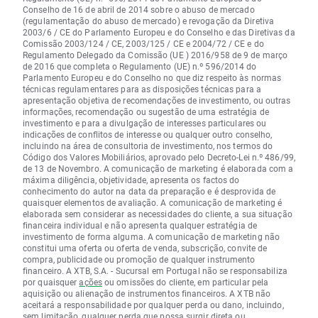
Conselho de 16 de abril de 2014 sobre o abuso de mercado
(regulamentação do abuso de mercado) e revogação da Diretiva
2003/6 / CE do Parlamento Europeu e do Conselho e das Diretivas da
Comissão 2003/124 / CE, 2003/125 / CE e 2004/72 / CE e do
Regulamento Delegado da Comissão (UE ) 2016/958 de 9 de março
de 2016 que completa o Regulamento (UE) n.º 596/2014 do
Parlamento Europeu e do Conselho no que diz respeito às normas
técnicas regulamentares para as disposições técnicas para a
apresentação objetiva de recomendações de investimento, ou outras
informações, recomendação ou sugestão de uma estratégia de
investimento e para a divulgação de interesses particulares ou
indicações de conflitos de interesse ou qualquer outro conselho,
incluindo na área de consultoria de investimento, nos termos do
Código dos Valores Mobiliários, aprovado pelo Decreto-Lei n.º 486/99,
de 13 de Novembro. A comunicação de marketing é elaborada com a
máxima diligência, objetividade, apresenta os factos do
conhecimento do autor na data da preparação e é desprovida de
quaisquer elementos de avaliação. A comunicação de marketing é
elaborada sem considerar as necessidades do cliente, a sua situação
financeira individual e não apresenta qualquer estratégia de
investimento de forma alguma. A comunicação de marketing não
constitui uma oferta ou oferta de venda, subscrição, convite de
compra, publicidade ou promoção de qualquer instrumento
financeiro. A XTB, S.A. - Sucursal em Portugal não se responsabiliza
por quaisquer
ações
ou omissões do cliente, em particular pela
aquisição ou alienação de instrumentos financeiros. A XTB não
aceitará a responsabilidade por qualquer perda ou dano, incluindo,
sem limitação, qualquer perda que possa surgir direta ou