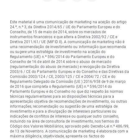
Este material é uma comunicação de marketing na aceção do artigo
24.º, n.º 3, da Diretiva 2014/65 / UE do Parlamento Europeu e do
Conselho, de 15 de maio de 2014, sobre os mercados de
instrumentos financeiros e que altera a Diretiva 2002/92 / CE e
Diretiva 2011/61/ UE (MiFID II). A comunicação de marketing não é
uma recomendação de investimento ou informação que recomenda
ou sugere uma estratégia de investimento na aceção do
Regulamento (UE) n.º 596/2014 do Parlamento Europeu e do
Conselho de 16 de abril de 2014 sobre o abuso de mercado
(regulamentação do abuso de mercado) e revogação da Diretiva
2003/6 / CE do Parlamento Europeu e do Conselho e das Diretivas da
Comissão 2003/124 / CE, 2003/125 / CE e 2004/72 / CE e do
Regulamento Delegado da Comissão (UE ) 2016/958 de 9 de março
de 2016 que completa o Regulamento (UE) n.º 596/2014 do
Parlamento Europeu e do Conselho no que diz respeito às normas
técnicas regulamentares para as disposições técnicas para a
apresentação objetiva de recomendações de investimento, ou outras
informações, recomendação ou sugestão de uma estratégia de
investimento e para a divulgação de interesses particulares ou
indicações de conflitos de interesse ou qualquer outro conselho,
incluindo na área de consultoria de investimento, nos termos do
Código dos Valores Mobiliários, aprovado pelo Decreto-Lei n.º 486/99,
de 13 de Novembro. A comunicação de marketing é elaborada com a
máxima diligência, objetividade, apresenta os factos do