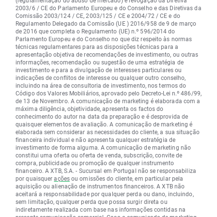
(regulamentação do abuso de mercado) e revogação da Diretiva
2003/6 / CE do Parlamento Europeu e do Conselho e das Diretivas da
Comissão 2003/124 / CE, 2003/125 / CE e 2004/72 / CE e do
Regulamento Delegado da Comissão (UE ) 2016/958 de 9 de março
de 2016 que completa o Regulamento (UE) n.º 596/2014 do
Parlamento Europeu e do Conselho no que diz respeito às normas
técnicas regulamentares para as disposições técnicas para a
apresentação objetiva de recomendações de investimento, ou outras
informações, recomendação ou sugestão de uma estratégia de
investimento e para a divulgação de interesses particulares ou
indicações de conflitos de interesse ou qualquer outro conselho,
incluindo na área de consultoria de investimento, nos termos do
Código dos Valores Mobiliários, aprovado pelo Decreto-Lei n.º 486/99,
de 13 de Novembro. A comunicação de marketing é elaborada com a
máxima diligência, objetividade, apresenta os factos do
conhecimento do autor na data da preparação e é desprovida de
quaisquer elementos de avaliação. A comunicação de marketing é
elaborada sem considerar as necessidades do cliente, a sua situação
financeira individual e não apresenta qualquer estratégia de
investimento de forma alguma. A comunicação de marketing não
constitui uma oferta ou oferta de venda, subscrição, convite de
compra, publicidade ou promoção de qualquer instrumento
financeiro. A XTB, S.A. - Sucursal em Portugal não se responsabiliza
por quaisquer
ações
ou omissões do cliente, em particular pela
aquisição ou alienação de instrumentos financeiros. A XTB não
aceitará a responsabilidade por qualquer perda ou dano, incluindo,
sem limitação, qualquer perda que possa surgir direta ou
indiretamente realizada com base nas informações contidas na