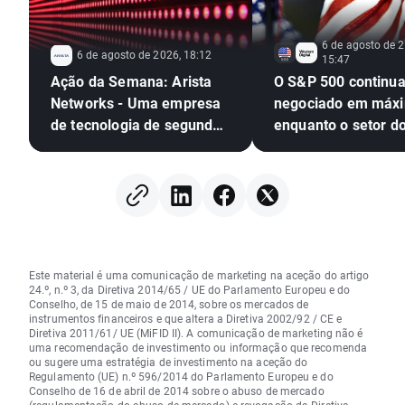
6 de agosto de 2
6 de agosto de 2026, 18:12
15:47
Ação da Semana: Arista
O S&P 500 continua
Networks - Uma empresa
negociado em máx
de tecnologia de segundo
enquanto o setor d
nível com resultados de
semicondutores fic
primeiro nível!
trás 🚩
Este material é uma comunicação de marketing na aceção do artigo
24.º, n.º 3, da Diretiva 2014/65 / UE do Parlamento Europeu e do
Conselho, de 15 de maio de 2014, sobre os mercados de
instrumentos financeiros e que altera a Diretiva 2002/92 / CE e
Diretiva 2011/61/ UE (MiFID II). A comunicação de marketing não é
uma recomendação de investimento ou informação que recomenda
ou sugere uma estratégia de investimento na aceção do
Regulamento (UE) n.º 596/2014 do Parlamento Europeu e do
Conselho de 16 de abril de 2014 sobre o abuso de mercado