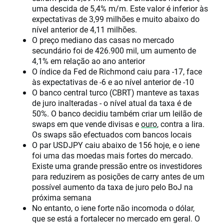
uma descida de 5,4% m/m. Este valor é inferior às
expectativas de 3,99 milhões e muito abaixo do
nível anterior de 4,11 milhões.
O preço mediano das casas no mercado
secundário foi de 426.900 mil, um aumento de
4,1% em relação ao ano anterior
O índice da Fed de Richmond caiu para -17, face
às expectativas de -6 e ao nível anterior de -10
O banco central turco (CBRT) manteve as taxas
de juro inalteradas - o nível atual da taxa é de
50%. O banco decidiu também criar um leilão de
swaps em que vende divisas e
ouro
, contra a lira.
Os swaps são efectuados com bancos locais
O par USDJPY caiu abaixo de 156 hoje, e o iene
foi uma das moedas mais fortes do mercado.
Existe uma grande pressão entre os investidores
para reduzirem as posições de carry antes de um
possível aumento da taxa de juro pelo BoJ na
próxima semana
No entanto, o iene forte não incomoda o dólar,
que se está a fortalecer no mercado em geral. O