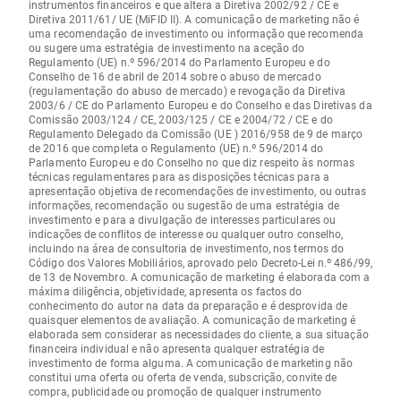
instrumentos financeiros e que altera a Diretiva 2002/92 / CE e
Diretiva 2011/61/ UE (MiFID II). A comunicação de marketing não é
uma recomendação de investimento ou informação que recomenda
ou sugere uma estratégia de investimento na aceção do
Regulamento (UE) n.º 596/2014 do Parlamento Europeu e do
Conselho de 16 de abril de 2014 sobre o abuso de mercado
(regulamentação do abuso de mercado) e revogação da Diretiva
2003/6 / CE do Parlamento Europeu e do Conselho e das Diretivas da
Comissão 2003/124 / CE, 2003/125 / CE e 2004/72 / CE e do
Regulamento Delegado da Comissão (UE ) 2016/958 de 9 de março
de 2016 que completa o Regulamento (UE) n.º 596/2014 do
Parlamento Europeu e do Conselho no que diz respeito às normas
técnicas regulamentares para as disposições técnicas para a
apresentação objetiva de recomendações de investimento, ou outras
informações, recomendação ou sugestão de uma estratégia de
investimento e para a divulgação de interesses particulares ou
indicações de conflitos de interesse ou qualquer outro conselho,
incluindo na área de consultoria de investimento, nos termos do
Código dos Valores Mobiliários, aprovado pelo Decreto-Lei n.º 486/99,
de 13 de Novembro. A comunicação de marketing é elaborada com a
máxima diligência, objetividade, apresenta os factos do
conhecimento do autor na data da preparação e é desprovida de
quaisquer elementos de avaliação. A comunicação de marketing é
elaborada sem considerar as necessidades do cliente, a sua situação
financeira individual e não apresenta qualquer estratégia de
investimento de forma alguma. A comunicação de marketing não
constitui uma oferta ou oferta de venda, subscrição, convite de
compra, publicidade ou promoção de qualquer instrumento