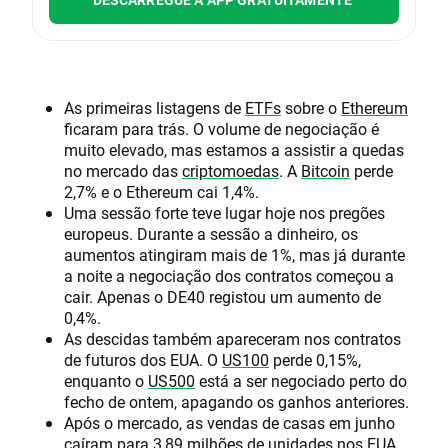
As primeiras listagens de
ETFs
sobre o
Ethereum
ficaram para trás. O volume de negociação é
muito elevado, mas estamos a assistir a quedas
no mercado das
criptomoedas
. A
Bitcoin
perde
2,7% e o Ethereum cai 1,4%.
Uma sessão forte teve lugar hoje nos pregões
europeus. Durante a sessão a dinheiro, os
aumentos atingiram mais de 1%, mas já durante
a noite a negociação dos contratos começou a
cair. Apenas o DE40 registou um aumento de
0,4%.
As descidas também apareceram nos contratos
de futuros dos EUA. O
US100
perde 0,15%,
enquanto o
US500
está a ser negociado perto do
fecho de ontem, apagando os ganhos anteriores.
Após o mercado, as vendas de casas em junho
caíram para 3,89 milhões de unidades nos EUA,