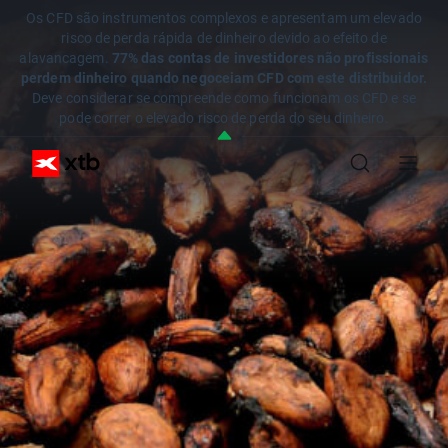
Os CFD são instrumentos complexos e apresentam um elevado
risco de perda rápida de dinheiro devido ao efeito de
alavancagem.
77% das contas de investidores não profissionais
perdem dinheiro quando negoceiam CFD com este distribuidor.
Deve considerar se compreende como funcionam os CFD e se
pode correr o elevado risco de perda do seu dinheiro.