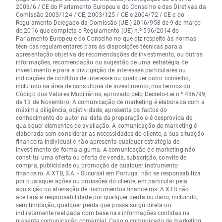
2003/6 / CE do Parlamento Europeu e do Conselho e das Diretivas da
Comissão 2003/124 / CE, 2003/125 / CE e 2004/72 / CE e do
Regulamento Delegado da Comissão (UE ) 2016/958 de 9 de março
de 2016 que completa o Regulamento (UE) n.º 596/2014 do
Parlamento Europeu e do Conselho no que diz respeito às normas
técnicas regulamentares para as disposições técnicas para a
apresentação objetiva de recomendações de investimento, ou outras
informações, recomendação ou sugestão de uma estratégia de
investimento e para a divulgação de interesses particulares ou
indicações de conflitos de interesse ou qualquer outro conselho,
incluindo na área de consultoria de investimento, nos termos do
Código dos Valores Mobiliários, aprovado pelo Decreto-Lei n.º 486/99,
de 13 de Novembro. A comunicação de marketing é elaborada com a
máxima diligência, objetividade, apresenta os factos do
conhecimento do autor na data da preparação e é desprovida de
quaisquer elementos de avaliação. A comunicação de marketing é
elaborada sem considerar as necessidades do cliente, a sua situação
financeira individual e não apresenta qualquer estratégia de
investimento de forma alguma. A comunicação de marketing não
constitui uma oferta ou oferta de venda, subscrição, convite de
compra, publicidade ou promoção de qualquer instrumento
financeiro. A XTB, S.A. - Sucursal em Portugal não se responsabiliza
por quaisquer ações ou omissões do cliente, em particular pela
aquisição ou alienação de instrumentos financeiros. A XTB não
aceitará a responsabilidade por qualquer perda ou dano, incluindo,
sem limitação, qualquer perda que possa surgir direta ou
indiretamente realizada com base nas informações contidas na
presente comunicação comercial. Caso o comunicado de marketing