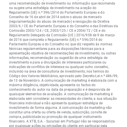
uma recomendação de investimento ou informação que recomenda
ou sugere uma estratégia de investimento na aceção do
Regulamento (UE) n.º 596/2014 do Parlamento Europeu e do
Conselho de 16 de abril de 2014 sobre o abuso de mercado
(regulamentação do abuso de mercado) e revogação da Diretiva
2003/6 / CE do Parlamento Europeu e do Conselho e das Diretivas da
Comissão 2003/124 / CE, 2003/125 / CE e 2004/72 / CE e do
Regulamento Delegado da Comissão (UE ) 2016/958 de 9 de março
de 2016 que completa o Regulamento (UE) n.º 596/2014 do
Parlamento Europeu e do Conselho no que diz respeito às normas
técnicas regulamentares para as disposições técnicas para a
apresentação objetiva de recomendações de investimento, ou outras
informações, recomendação ou sugestão de uma estratégia de
investimento e para a divulgação de interesses particulares ou
indicações de conflitos de interesse ou qualquer outro conselho,
incluindo na área de consultoria de investimento, nos termos do
Código dos Valores Mobiliários, aprovado pelo Decreto-Lei n.º 486/99,
de 13 de Novembro. A comunicação de marketing é elaborada com a
máxima diligência, objetividade, apresenta os factos do
conhecimento do autor na data da preparação e é desprovida de
quaisquer elementos de avaliação. A comunicação de marketing é
elaborada sem considerar as necessidades do cliente, a sua situação
financeira individual e não apresenta qualquer estratégia de
investimento de forma alguma. A comunicação de marketing não
constitui uma oferta ou oferta de venda, subscrição, convite de
compra, publicidade ou promoção de qualquer instrumento
financeiro. A XTB, S.A. - Sucursal em Portugal não se responsabiliza
por quaisquer
ações
ou omissões do cliente, em particular pela