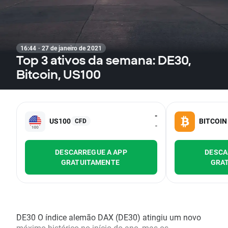
16:44 · 27 de janeiro de 2021
Top 3 ativos da semana: DE30,
Bitcoin, US100
-
US100
BITCOIN
CFD
-
DESCARREGUE A APP
DESCA
GRATUITAMENTE
GRA
DE30 O índice alemão DAX (DE30) atingiu um novo
máximo histórico no início do ano, mas os