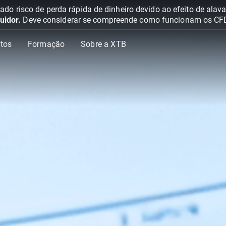
o risco de perda rápida de dinheiro devido ao efeito de ala
uidor.
Deve considerar se compreende como funcionam os CFD e 
tos
Formação
Sobre a XTB