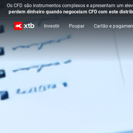
Os CFD são instrumentos complexos e apresentam um elevad
perdem dinheiro quando negoceiam CFD com este distrib
Investir
Poupar
Cartão e pagamen