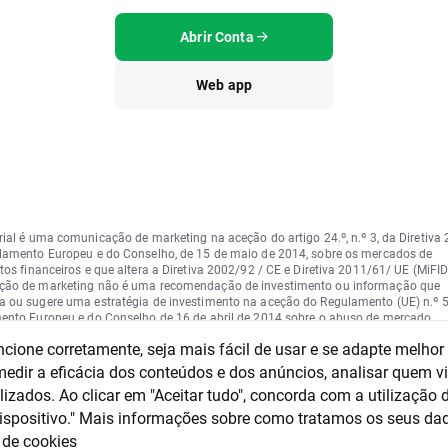
Abrir Conta
Web app
rial é uma comunicação de marketing na aceção do artigo 24.º, n.º 3, da Diretiva
lamento Europeu e do Conselho, de 15 de maio de 2014, sobre os mercados de
os financeiros e que altera a Diretiva 2002/92 / CE e Diretiva 2011/61/ UE (MiFID 
ão de marketing não é uma recomendação de investimento ou informação que
 ou sugere uma estratégia de investimento na aceção do Regulamento (UE) n.º
ento Europeu e do Conselho de 16 de abril de 2014 sobre o abuso de mercado
ntação do abuso de mercado) e revogação da Diretiva 2003/6 / CE do Parlamen
ncione corretamente, seja mais fácil de usar e se adapte melhor
elho e das Diretivas da Comissão 2003/124 / CE, 2003/125 / CE e 2004/72 / CE 
to Delegado da Comissão (UE ) 2016/958 de 9 de março de 2016 que completa 
dir a eficácia dos conteúdos e dos anúncios, analisar quem vi
to (UE) n.º 596/2014 do Parlamento Europeu e do Conselho no que diz respeito 
izados. Ao clicar em "Aceitar tudo", concorda com a utilização 
cnicas regulamentares para as disposições técnicas para a apresentação objetiv
ções de investimento, ou outras informações, recomendação ou sugestão de u
ispositivo." Mais informações sobre como tratamos os seus da
 de investimento e para a divulgação de interesses particulares ou indicações de c
a de cookies
se ou qualquer outro conselho, incluindo na área de consultoria de investimento, 