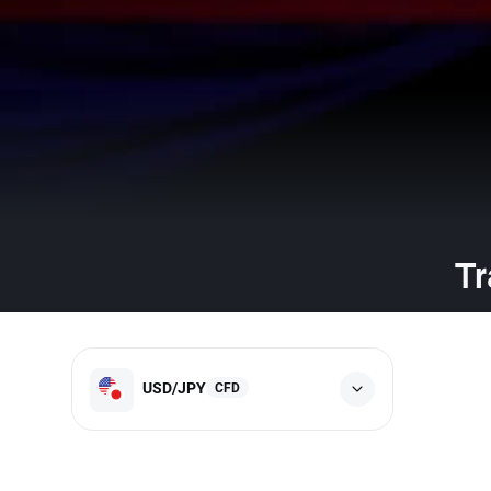
Tr
USD/JPY
CFD