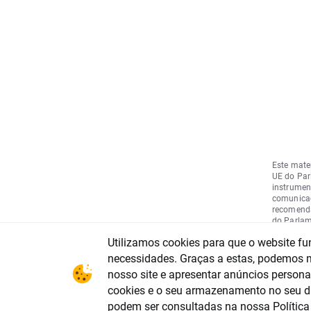
Este mate
UE do Par
instrument
comunicaç
recomenda
do Parlam
(regulame
Utilizamos cookies para que o website fu
e do Cons
Regulamen
necessidades. Graças a estas, podemos me
Regulamen
nosso site e apresentar anúncios personal
normas té
recomenda
cookies e o seu armazenamento no seu d
estratégia
podem ser consultadas na nossa
Polític
de interes