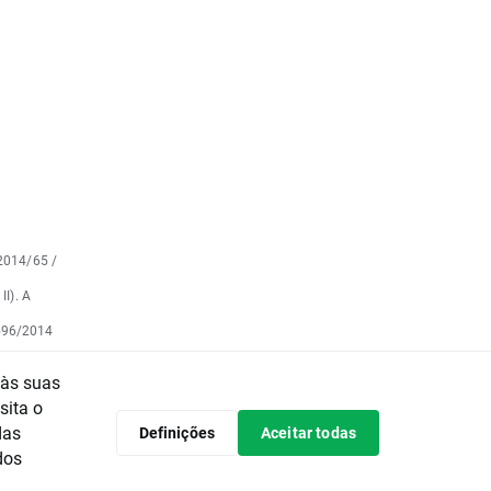
 2014/65 /
II). A
 596/2014
to Europeu
 às suas
e do
o
sita o
às
das
Definições
Aceitar todas
a de
ma
dos
onflitos
nos