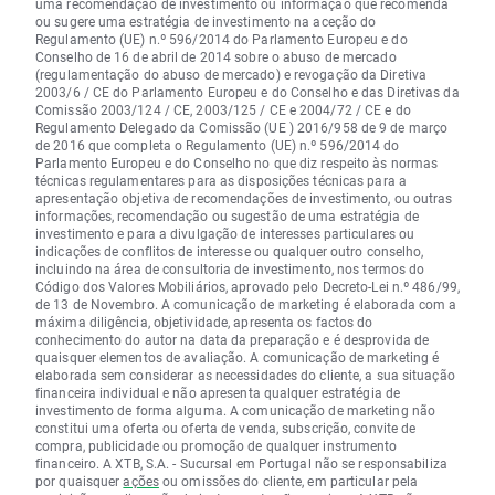
uma recomendação de investimento ou informação que recomenda
ou sugere uma estratégia de investimento na aceção do
Regulamento (UE) n.º 596/2014 do Parlamento Europeu e do
Conselho de 16 de abril de 2014 sobre o abuso de mercado
(regulamentação do abuso de mercado) e revogação da Diretiva
2003/6 / CE do Parlamento Europeu e do Conselho e das Diretivas da
Comissão 2003/124 / CE, 2003/125 / CE e 2004/72 / CE e do
Regulamento Delegado da Comissão (UE ) 2016/958 de 9 de março
de 2016 que completa o Regulamento (UE) n.º 596/2014 do
Parlamento Europeu e do Conselho no que diz respeito às normas
técnicas regulamentares para as disposições técnicas para a
apresentação objetiva de recomendações de investimento, ou outras
informações, recomendação ou sugestão de uma estratégia de
investimento e para a divulgação de interesses particulares ou
indicações de conflitos de interesse ou qualquer outro conselho,
incluindo na área de consultoria de investimento, nos termos do
Código dos Valores Mobiliários, aprovado pelo Decreto-Lei n.º 486/99,
de 13 de Novembro. A comunicação de marketing é elaborada com a
máxima diligência, objetividade, apresenta os factos do
conhecimento do autor na data da preparação e é desprovida de
quaisquer elementos de avaliação. A comunicação de marketing é
elaborada sem considerar as necessidades do cliente, a sua situação
financeira individual e não apresenta qualquer estratégia de
investimento de forma alguma. A comunicação de marketing não
constitui uma oferta ou oferta de venda, subscrição, convite de
compra, publicidade ou promoção de qualquer instrumento
financeiro. A XTB, S.A. - Sucursal em Portugal não se responsabiliza
por quaisquer
ações
ou omissões do cliente, em particular pela