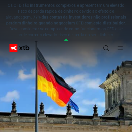
Os CFD são instrumentos complexos e apresentam um elevado
risco de perda rápida de dinheiro devido ao efeito de
alavancagem.
77% das contas de investidores não profissionais
perdem dinheiro quando negoceiam CFD com este distribuidor.
Deve considerar se compreende como funcionam os CFD e se
pode correr o elevado risco de perda do seu dinheiro.