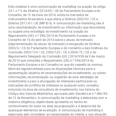
Este material é uma comunicação de marketing na aceção do artigo
24.º, n.º 3, da Diretiva 2014/65 / UE do Parlamento Europeu e do
Conselho, de 15 de maio de 2014, sobre os mercados de
instrumentos financeiros e que altera a Diretiva 2002/92 / CE e
Diretiva 2011/61/ UE (MiFID II). A comunicação de marketing não é
uma recomendação de investimento ou informação que recomenda
ou sugere uma estratégia de investimento na aceção do
Regulamento (UE) n.º 596/2014 do Parlamento Europeu e do
Conselho de 16 de abril de 2014 sobre o abuso de mercado
(regulamentação do abuso de mercado) e revogação da Diretiva
2003/6 / CE do Parlamento Europeu e do Conselho e das Diretivas da
Comissão 2003/124 / CE, 2003/125 / CE e 2004/72 / CE e do
Regulamento Delegado da Comissão (UE ) 2016/958 de 9 de março
de 2016 que completa o Regulamento (UE) n.º 596/2014 do
Parlamento Europeu e do Conselho no que diz respeito às normas
técnicas regulamentares para as disposições técnicas para a
apresentação objetiva de recomendações de investimento, ou outras
informações, recomendação ou sugestão de uma estratégia de
investimento e para a divulgação de interesses particulares ou
indicações de conflitos de interesse ou qualquer outro conselho,
incluindo na área de consultoria de investimento, nos termos do
Código dos Valores Mobiliários, aprovado pelo Decreto-Lei n.º 486/99,
de 13 de Novembro. A comunicação de marketing é elaborada com a
máxima diligência, objetividade, apresenta os factos do
conhecimento do autor na data da preparação e é desprovida de
quaisquer elementos de avaliação. A comunicação de marketing é
elaborada sem considerar as necessidades do cliente, a sua situação