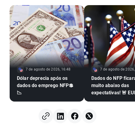
7 de agosto de 2026, 16:48
7 de agosto de 2026,
Dólar deprecia após os
Dados do NFP fica
dados do emprego NFP💲
muito abaixo das
📉
expectativas! 🚨 E
dispara 📈