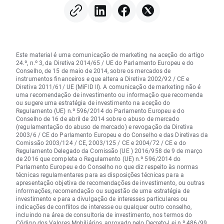
Este material é uma comunicação de marketing na aceção do artigo
24.º, n.º 3, da Diretiva 2014/65 / UE do Parlamento Europeu e do
Conselho, de 15 de maio de 2014, sobre os mercados de
instrumentos financeiros e que altera a Diretiva 2002/92 / CE e
Diretiva 2011/61/ UE (MiFID II). A comunicação de marketing não é
uma recomendação de investimento ou informação que recomenda
ou sugere uma estratégia de investimento na aceção do
Regulamento (UE) n.º 596/2014 do Parlamento Europeu e do
Conselho de 16 de abril de 2014 sobre o abuso de mercado
(regulamentação do abuso de mercado) e revogação da Diretiva
2003/6 / CE do Parlamento Europeu e do Conselho e das Diretivas da
Comissão 2003/124 / CE, 2003/125 / CE e 2004/72 / CE e do
Regulamento Delegado da Comissão (UE ) 2016/958 de 9 de março
de 2016 que completa o Regulamento (UE) n.º 596/2014 do
Parlamento Europeu e do Conselho no que diz respeito às normas
técnicas regulamentares para as disposições técnicas para a
apresentação objetiva de recomendações de investimento, ou outras
informações, recomendação ou sugestão de uma estratégia de
investimento e para a divulgação de interesses particulares ou
indicações de conflitos de interesse ou qualquer outro conselho,
incluindo na área de consultoria de investimento, nos termos do
Código dos Valores Mobiliários, aprovado pelo Decreto-Lei n.º 486/99,