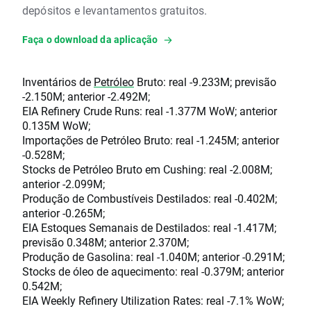
depósitos e levantamentos gratuitos.
Faça o download da aplicação
Inventários de
Petróleo
Bruto: real -9.233M; previsão
-2.150M; anterior -2.492M;
EIA Refinery Crude Runs: real -1.377M WoW; anterior
0.135M WoW;
Importações de Petróleo Bruto: real -1.245M; anterior
-0.528M;
Stocks de Petróleo Bruto em Cushing: real -2.008M;
anterior -2.099M;
Produção de Combustíveis Destilados: real -0.402M;
anterior -0.265M;
EIA Estoques Semanais de Destilados: real -1.417M;
previsão 0.348M; anterior 2.370M;
Produção de Gasolina: real -1.040M; anterior -0.291M;
Stocks de óleo de aquecimento: real -0.379M; anterior
0.542M;
EIA Weekly Refinery Utilization Rates: real -7.1% WoW;