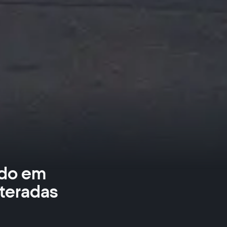
do em
lteradas