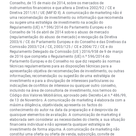
Conselho, de 15 de maio de 2014, sobre os mercados de
instrumentos financeiros e que altera a Diretiva 2002/92 / CE e
Diretiva 2011/61/ UE (MiFID II). A comunicação de marketing não é
uma recomendação de investimento ou informação que recomenda
ou sugere uma estratégia de investimento na aceção do
Regulamento (UE) n.º 596/2014 do Parlamento Europeu e do
Conselho de 16 de abril de 2014 sobre o abuso de mercado
(regulamentação do abuso de mercado) e revogação da Diretiva
2003/6 / CE do Parlamento Europeu e do Conselho e das Diretivas da
Comissão 2003/124 / CE, 2003/125 / CE e 2004/72 / CE e do
Regulamento Delegado da Comissão (UE ) 2016/958 de 9 de março
de 2016 que completa o Regulamento (UE) n.º 596/2014 do
Parlamento Europeu e do Conselho no que diz respeito às normas
técnicas regulamentares para as disposições técnicas para a
apresentação objetiva de recomendações de investimento, ou outras
informações, recomendação ou sugestão de uma estratégia de
investimento e para a divulgação de interesses particulares ou
indicações de conflitos de interesse ou qualquer outro conselho,
incluindo na área de consultoria de investimento, nos termos do
Código dos Valores Mobiliários, aprovado pelo Decreto-Lei n.º 486/99,
de 13 de Novembro. A comunicação de marketing é elaborada com a
máxima diligência, objetividade, apresenta os factos do
conhecimento do autor na data da preparação e é desprovida de
quaisquer elementos de avaliação. A comunicação de marketing é
elaborada sem considerar as necessidades do cliente, a sua situação
financeira individual e não apresenta qualquer estratégia de
investimento de forma alguma. A comunicação de marketing não
constitui uma oferta ou oferta de venda, subscrição, convite de