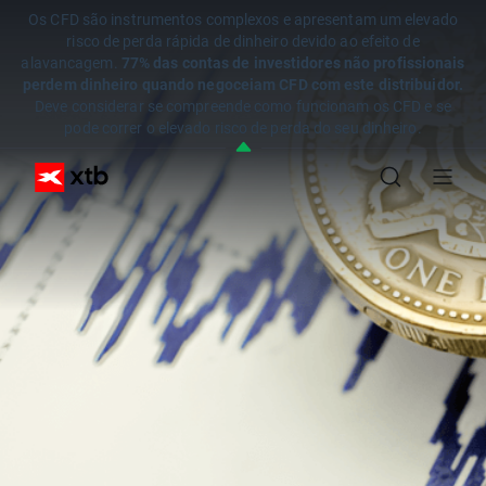
Os CFD são instrumentos complexos e apresentam um elevado
risco de perda rápida de dinheiro devido ao efeito de
alavancagem.
77% das contas de investidores não profissionais
perdem dinheiro quando negoceiam CFD com este distribuidor.
Deve considerar se compreende como funcionam os CFD e se
pode correr o elevado risco de perda do seu dinheiro.