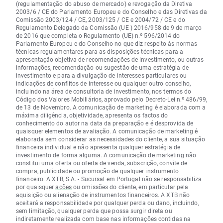
(regulamentação do abuso de mercado) e revogação da Diretiva
2003/6 / CE do Parlamento Europeu e do Conselho e das Diretivas da
Comissão 2003/124 / CE, 2003/125 / CE e 2004/72 / CE e do
Regulamento Delegado da Comissão (UE ) 2016/958 de 9 de março
de 2016 que completa o Regulamento (UE) n.º 596/2014 do
Parlamento Europeu e do Conselho no que diz respeito às normas
técnicas regulamentares para as disposições técnicas para a
apresentação objetiva de recomendações de investimento, ou outras
informações, recomendação ou sugestão de uma estratégia de
investimento e para a divulgação de interesses particulares ou
indicações de conflitos de interesse ou qualquer outro conselho,
incluindo na área de consultoria de investimento, nos termos do
Código dos Valores Mobiliários, aprovado pelo Decreto-Lei n.º 486/99,
de 13 de Novembro. A comunicação de marketing é elaborada com a
máxima diligência, objetividade, apresenta os factos do
conhecimento do autor na data da preparação e é desprovida de
quaisquer elementos de avaliação. A comunicação de marketing é
elaborada sem considerar as necessidades do cliente, a sua situação
financeira individual e não apresenta qualquer estratégia de
investimento de forma alguma. A comunicação de marketing não
constitui uma oferta ou oferta de venda, subscrição, convite de
compra, publicidade ou promoção de qualquer instrumento
financeiro. A XTB, S.A. - Sucursal em Portugal não se responsabiliza
por quaisquer
ações
ou omissões do cliente, em particular pela
aquisição ou alienação de instrumentos financeiros. A XTB não
aceitará a responsabilidade por qualquer perda ou dano, incluindo,
sem limitação, qualquer perda que possa surgir direta ou
indiretamente realizada com base nas informações contidas na