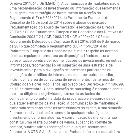
Diretiva 2011/61/ UE (MiFID II). A comunicação de marketing não é
uma recomendação de investimento ou informação que recomenda
ou sugere uma estratégia de investimento na aceção do
Regulamento (UE) n.º 596/2014 do Parlamento Europeu e do
Conselho de 16 de abril de 2014 sobre o abuso de mercado
(regulamentação do abuso de mercado) e revogação da Diretiva
2003/6 / CE do Parlamento Europeu e do Conselho e das Diretivas da
Comissão 2003/124 / CE, 2003/125 / CE e 2004/72 / CE e do
Regulamento Delegado da Comissão (UE ) 2016/958 de 9 de março
de 2016 que completa o Regulamento (UE) n.º 596/2014 do
Parlamento Europeu e do Conselho no que diz respeito às normas
técnicas regulamentares para as disposições técnicas para a
apresentação objetiva de recomendações de investimento, ou outras
informações, recomendação ou sugestão de uma estratégia de
investimento e para a divulgação de interesses particulares ou
indicações de conflitos de interesse ou qualquer outro conselho,
incluindo na área de consultoria de investimento, nos termos do
Código dos Valores Mobiliários, aprovado pelo Decreto-Lei n.º 486/99,
de 13 de Novembro. A comunicação de marketing é elaborada com a
máxima diligência, objetividade, apresenta os factos do
conhecimento do autor na data da preparação e é desprovida de
quaisquer elementos de avaliação. A comunicação de marketing é
elaborada sem considerar as necessidades do cliente, a sua situação
financeira individual e não apresenta qualquer estratégia de
investimento de forma alguma. A comunicação de marketing não
constitui uma oferta ou oferta de venda, subscrição, convite de
compra, publicidade ou promoção de qualquer instrumento
financeiro. A XTB, S.A. - Sucursal em Portugal não se responsabiliza