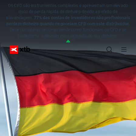
Os CFD são instrumentos complexos e apresentam um elevado
risco de perda rápida de dinheiro devido ao efeito de
alavancagem.
77% das contas de investidores não profissionais
perdem dinheiro quando negoceiam CFD com este distribuidor.
Deve considerar se compreende como funcionam os CFD e se
pode correr o elevado risco de perda do seu dinheiro.