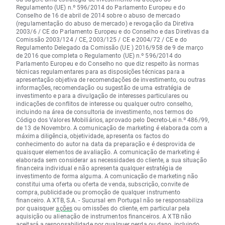
Regulamento (UE) n.º 596/2014 do Parlamento Europeu e do
Conselho de 16 de abril de 2014 sobre o abuso de mercado
(regulamentação do abuso de mercado) e revogação da Diretiva
2003/6 / CE do Parlamento Europeu e do Conselho e das Diretivas da
Comissão 2003/124 / CE, 2003/125 / CE e 2004/72 / CE e do
Regulamento Delegado da Comissão (UE ) 2016/958 de 9 de março
de 2016 que completa o Regulamento (UE) n.º 596/2014 do
Parlamento Europeu e do Conselho no que diz respeito às normas
técnicas regulamentares para as disposições técnicas para a
apresentação objetiva de recomendações de investimento, ou outras
informações, recomendação ou sugestão de uma estratégia de
investimento e para a divulgação de interesses particulares ou
indicações de conflitos de interesse ou qualquer outro conselho,
incluindo na área de consultoria de investimento, nos termos do
Código dos Valores Mobiliários, aprovado pelo Decreto-Lei n.º 486/99,
de 13 de Novembro. A comunicação de marketing é elaborada com a
máxima diligência, objetividade, apresenta os factos do
conhecimento do autor na data da preparação e é desprovida de
quaisquer elementos de avaliação. A comunicação de marketing é
elaborada sem considerar as necessidades do cliente, a sua situação
financeira individual e não apresenta qualquer estratégia de
investimento de forma alguma. A comunicação de marketing não
constitui uma oferta ou oferta de venda, subscrição, convite de
compra, publicidade ou promoção de qualquer instrumento
financeiro. A XTB, S.A. - Sucursal em Portugal não se responsabiliza
por quaisquer
ações
ou omissões do cliente, em particular pela
aquisição ou alienação de instrumentos financeiros. A XTB não
aceitará a responsabilidade por qualquer perda ou dano, incluindo,