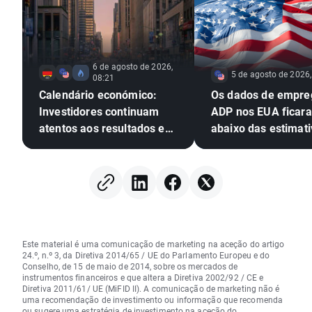
6 de agosto de 2026,
5 de agosto de 2026,
08:21
Calendário económico:
Os dados de empre
Investidores continuam
ADP nos EUA ficar
atentos aos resultados em
abaixo das estimati
Wall Street
EURUSD amplia os 
Este material é uma comunicação de marketing na aceção do artigo
24.º, n.º 3, da Diretiva 2014/65 / UE do Parlamento Europeu e do
Conselho, de 15 de maio de 2014, sobre os mercados de
instrumentos financeiros e que altera a Diretiva 2002/92 / CE e
Diretiva 2011/61/ UE (MiFID II). A comunicação de marketing não é
uma recomendação de investimento ou informação que recomenda
ou sugere uma estratégia de investimento na aceção do